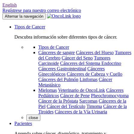
English
Regístrese para nuestro correo electrónico
Alternar la navegación
Tipos de Cancer
Descubra información sobre diferentes tipos de cáncer.
Tipos de Cancer
Cánceres de sangre
Cánceres del Hueso
Tumores
del Cerebro
Cáncer del Seno
Tumores
Carcinoide
Cánceres del Sistema Endocrino
Cánceres Gastrointestinal
Cánceres
Ginecológicos
Cánceres de Cabeza y Cuello
Cánceres del Pulmón
Linfomas
Cáncer
Metastásico
Mielomas
Veterinario de OncoLink
Cánceres
Pediátricos
Cáncer de Pene
Pheochromocytoma
Cáncer de la Próstata
Sarcomas
Cánceres de la
Piel
Cáncer del Testículo
Timoma
Cáncer de la
Tiroides
Cánceres de la Vía Urinaria
close
Pacientes
Aprenda sobre cáncer, diagnóstico, tratamiento y