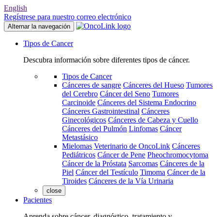
English
Regístrese para nuestro correo electrónico
Alternar la navegación
Tipos de Cancer
Descubra información sobre diferentes tipos de cáncer.
Tipos de Cancer
Cánceres de sangre
Cánceres del Hueso
Tumores
del Cerebro
Cáncer del Seno
Tumores
Carcinoide
Cánceres del Sistema Endocrino
Cánceres Gastrointestinal
Cánceres
Ginecológicos
Cánceres de Cabeza y Cuello
Cánceres del Pulmón
Linfomas
Cáncer
Metastásico
Mielomas
Veterinario de OncoLink
Cánceres
Pediátricos
Cáncer de Pene
Pheochromocytoma
Cáncer de la Próstata
Sarcomas
Cánceres de la
Piel
Cáncer del Testículo
Timoma
Cáncer de la
Tiroides
Cánceres de la Vía Urinaria
close
Pacientes
Aprenda sobre cáncer, diagnóstico, tratamiento y