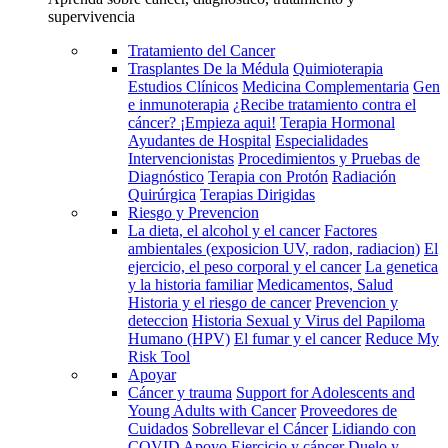
supervivencia
Tratamiento del Cancer
Trasplantes De la Médula
Quimioterapia
Estudios Clínicos
Medicina Complementaria
Gen
e inmunoterapia
¿Recibe tratamiento contra el
cáncer? ¡Empieza aqui!
Terapia Hormonal
Ayudantes de Hospital
Especialidades
Intervencionistas
Procedimientos y Pruebas de
Diagnóstico
Terapia con Protón
Radiación
Quirúrgica
Terapias Dirigidas
Riesgo y Prevencion
La dieta, el alcohol y el cancer
Factores
ambientales (exposicion UV, radon, radiacion)
El
ejercicio, el peso corporal y el cancer
La genetica
y la historia familiar
Medicamentos, Salud
Historia y el riesgo de cancer
Prevencion y
deteccion
Historia Sexual y Virus del Papiloma
Humano (HPV)
El fumar y el cancer
Reduce My
Risk Tool
Apoyar
Cáncer y trauma
Support for Adolescents and
Young Adults with Cancer
Proveedores de
Cuidados
Sobrellevar el Cáncer
Lidiando con
COVID
Apoyo
Ejercicio y cáncer
Duelo y