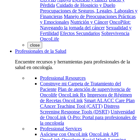
Pérdida
Cuidado de Hospicio y Duelo
Preocupaciones de Seguros, Legales, Laborales y
Financieras
Manejo de Preocupaciones Prácticas
y Emocionales
Nutrición y Cáncer
OncoPilot:
Navegando la jornada del cáncer
Sexualidad y
Fertilidad
Efectos Secundarios
Sobrevivencia
OncoLife
close
Professionales de la Salud
Encuentre recursos y herramientas para profesionales de la
salud en oncología.
Professional Resources
Construye mi Carpeta de Tratamiento del
Paciente
Plan de atención de supervivencia de
Oncolife
OncoLink Rx
Impresora de Régimen
de Recetas OncoLink
Smart ALACC Care Plan
CAncer Teaching Tool (CATT)
Distress
Screening Response Tools (DSRT)
Universidad
de OncoLink
O-Pro: Portal para profesionales de
la oncología
Professional Services
Asóciese con OncoLink
OncoLink API
OncoLink Oncology Social Work Learning