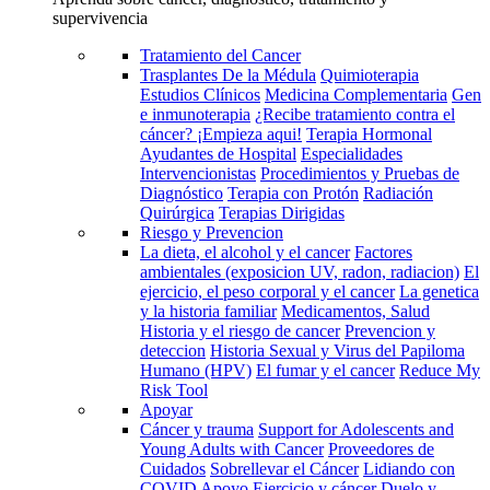
supervivencia
Tratamiento del Cancer
Trasplantes De la Médula
Quimioterapia
Estudios Clínicos
Medicina Complementaria
Gen
e inmunoterapia
¿Recibe tratamiento contra el
cáncer? ¡Empieza aqui!
Terapia Hormonal
Ayudantes de Hospital
Especialidades
Intervencionistas
Procedimientos y Pruebas de
Diagnóstico
Terapia con Protón
Radiación
Quirúrgica
Terapias Dirigidas
Riesgo y Prevencion
La dieta, el alcohol y el cancer
Factores
ambientales (exposicion UV, radon, radiacion)
El
ejercicio, el peso corporal y el cancer
La genetica
y la historia familiar
Medicamentos, Salud
Historia y el riesgo de cancer
Prevencion y
deteccion
Historia Sexual y Virus del Papiloma
Humano (HPV)
El fumar y el cancer
Reduce My
Risk Tool
Apoyar
Cáncer y trauma
Support for Adolescents and
Young Adults with Cancer
Proveedores de
Cuidados
Sobrellevar el Cáncer
Lidiando con
COVID
Apoyo
Ejercicio y cáncer
Duelo y