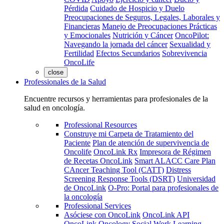
Pérdida
Cuidado de Hospicio y Duelo
Preocupaciones de Seguros, Legales, Laborales y
Financieras
Manejo de Preocupaciones Prácticas
y Emocionales
Nutrición y Cáncer
OncoPilot:
Navegando la jornada del cáncer
Sexualidad y
Fertilidad
Efectos Secundarios
Sobrevivencia
OncoLife
close
Professionales de la Salud
Encuentre recursos y herramientas para profesionales de la
salud en oncología.
Professional Resources
Construye mi Carpeta de Tratamiento del
Paciente
Plan de atención de supervivencia de
Oncolife
OncoLink Rx
Impresora de Régimen
de Recetas OncoLink
Smart ALACC Care Plan
CAncer Teaching Tool (CATT)
Distress
Screening Response Tools (DSRT)
Universidad
de OncoLink
O-Pro: Portal para profesionales de
la oncología
Professional Services
Asóciese con OncoLink
OncoLink API
OncoLink Oncology Social Work Learning