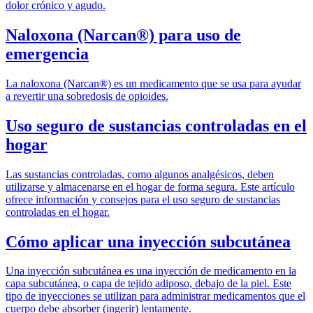
dolor crónico y agudo.
Naloxona (Narcan®) para uso de
emergencia
La naloxona (Narcan®) es un medicamento que se usa para ayudar
a revertir una sobredosis de opioides.
Uso seguro de sustancias controladas en el
hogar
Las sustancias controladas, como algunos analgésicos, deben
utilizarse y almacenarse en el hogar de forma segura. Este artículo
ofrece información y consejos para el uso seguro de sustancias
controladas en el hogar.
Cómo aplicar una inyección subcutánea
Una inyección subcutánea es una inyección de medicamento en la
capa subcutánea, o capa de tejido adiposo, debajo de la piel. Este
tipo de inyecciones se utilizan para administrar medicamentos que el
cuerpo debe absorber (ingerir) lentamente.