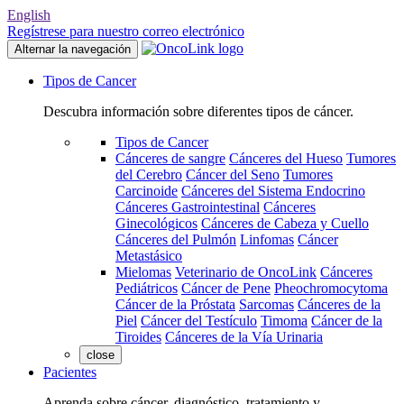
English
Regístrese para nuestro correo electrónico
Alternar la navegación
Tipos de Cancer
Descubra información sobre diferentes tipos de cáncer.
Tipos de Cancer
Cánceres de sangre
Cánceres del Hueso
Tumores
del Cerebro
Cáncer del Seno
Tumores
Carcinoide
Cánceres del Sistema Endocrino
Cánceres Gastrointestinal
Cánceres
Ginecológicos
Cánceres de Cabeza y Cuello
Cánceres del Pulmón
Linfomas
Cáncer
Metastásico
Mielomas
Veterinario de OncoLink
Cánceres
Pediátricos
Cáncer de Pene
Pheochromocytoma
Cáncer de la Próstata
Sarcomas
Cánceres de la
Piel
Cáncer del Testículo
Timoma
Cáncer de la
Tiroides
Cánceres de la Vía Urinaria
close
Pacientes
Aprenda sobre cáncer, diagnóstico, tratamiento y