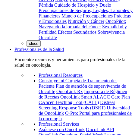
Pérdida
Cuidado de Hospicio y Duelo
Preocupaciones de Seguros, Legales, Laborales y
Financieras
Manejo de Preocupaciones Prácticas
y Emocionales
Nutrición y Cáncer
OncoPilot:
Navegando la jornada del cáncer
Sexualidad y
Fertilidad
Efectos Secundarios
Sobrevivencia
OncoLife
close
Professionales de la Salud
Encuentre recursos y herramientas para profesionales de la
salud en oncología.
Professional Resources
Construye mi Carpeta de Tratamiento del
Paciente
Plan de atención de supervivencia de
Oncolife
OncoLink Rx
Impresora de Régimen
de Recetas OncoLink
Smart ALACC Care Plan
CAncer Teaching Tool (CATT)
Distress
Screening Response Tools (DSRT)
Universidad
de OncoLink
O-Pro: Portal para profesionales de
la oncología
Professional Services
Asóciese con OncoLink
OncoLink API
OncoLink Oncology Social Work Learning