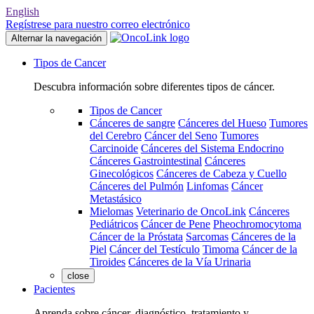
English
Regístrese para nuestro correo electrónico
Alternar la navegación
Tipos de Cancer
Descubra información sobre diferentes tipos de cáncer.
Tipos de Cancer
Cánceres de sangre
Cánceres del Hueso
Tumores
del Cerebro
Cáncer del Seno
Tumores
Carcinoide
Cánceres del Sistema Endocrino
Cánceres Gastrointestinal
Cánceres
Ginecológicos
Cánceres de Cabeza y Cuello
Cánceres del Pulmón
Linfomas
Cáncer
Metastásico
Mielomas
Veterinario de OncoLink
Cánceres
Pediátricos
Cáncer de Pene
Pheochromocytoma
Cáncer de la Próstata
Sarcomas
Cánceres de la
Piel
Cáncer del Testículo
Timoma
Cáncer de la
Tiroides
Cánceres de la Vía Urinaria
close
Pacientes
Aprenda sobre cáncer, diagnóstico, tratamiento y