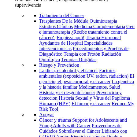
supervivencia
Tratamiento del Cancer
Trasplantes De la Médula
Quimioterapia
Estudios Clínicos
Medicina Complementaria
Gen
e inmunoterapia
¿Recibe tratamiento contra el
cáncer? ¡Empieza aqui!
Terapia Hormonal
Ayudantes de Hospital
Especialidades
Intervencionistas
Procedimientos y Pruebas de
Diagnóstico
Terapia con Protón
Radiación
Quirúrgica
Terapias Dirigidas
Riesgo y Prevencion
La dieta, el alcohol y el cancer
Factores
ambientales (exposicion UV, radon, radiacion)
El
ejercicio, el peso corporal y el cancer
La genetica
y la historia familiar
Medicamentos, Salud
Historia y el riesgo de cancer
Prevencion y
deteccion
Historia Sexual y Virus del Papiloma
Humano (HPV)
El fumar y el cancer
Reduce My
Risk Tool
Apoyar
Cáncer y trauma
Support for Adolescents and
Young Adults with Cancer
Proveedores de
Cuidados
Sobrellevar el Cáncer
Lidiando con
COVID
Apoyo
Ejercicio y cáncer
Duelo y