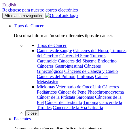
English
Regístrese para nuestro correo electrónico
Alternar la navegación
Tipos de Cancer
Descubra información sobre diferentes tipos de cáncer.
Tipos de Cancer
Cánceres de sangre
Cánceres del Hueso
Tumores
del Cerebro
Cáncer del Seno
Tumores
Carcinoide
Cánceres del Sistema Endocrino
Cánceres Gastrointestinal
Cánceres
Ginecológicos
Cánceres de Cabeza y Cuello
Cánceres del Pulmón
Linfomas
Cáncer
Metastásico
Mielomas
Veterinario de OncoLink
Cánceres
Pediátricos
Cáncer de Pene
Pheochromocytoma
Cáncer de la Próstata
Sarcomas
Cánceres de la
Piel
Cáncer del Testículo
Timoma
Cáncer de la
Tiroides
Cánceres de la Vía Urinaria
close
Pacientes
Aprenda sobre cáncer, diagnóstico, tratamiento y