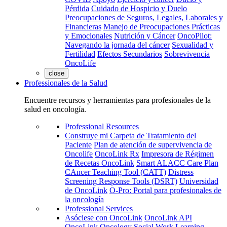
Pérdida
Cuidado de Hospicio y Duelo
Preocupaciones de Seguros, Legales, Laborales y
Financieras
Manejo de Preocupaciones Prácticas
y Emocionales
Nutrición y Cáncer
OncoPilot:
Navegando la jornada del cáncer
Sexualidad y
Fertilidad
Efectos Secundarios
Sobrevivencia
OncoLife
close
Professionales de la Salud
Encuentre recursos y herramientas para profesionales de la
salud en oncología.
Professional Resources
Construye mi Carpeta de Tratamiento del
Paciente
Plan de atención de supervivencia de
Oncolife
OncoLink Rx
Impresora de Régimen
de Recetas OncoLink
Smart ALACC Care Plan
CAncer Teaching Tool (CATT)
Distress
Screening Response Tools (DSRT)
Universidad
de OncoLink
O-Pro: Portal para profesionales de
la oncología
Professional Services
Asóciese con OncoLink
OncoLink API
OncoLink Oncology Social Work Learning