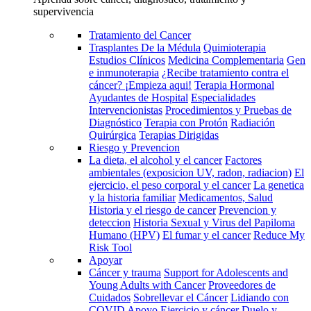
supervivencia
Tratamiento del Cancer
Trasplantes De la Médula
Quimioterapia
Estudios Clínicos
Medicina Complementaria
Gen
e inmunoterapia
¿Recibe tratamiento contra el
cáncer? ¡Empieza aqui!
Terapia Hormonal
Ayudantes de Hospital
Especialidades
Intervencionistas
Procedimientos y Pruebas de
Diagnóstico
Terapia con Protón
Radiación
Quirúrgica
Terapias Dirigidas
Riesgo y Prevencion
La dieta, el alcohol y el cancer
Factores
ambientales (exposicion UV, radon, radiacion)
El
ejercicio, el peso corporal y el cancer
La genetica
y la historia familiar
Medicamentos, Salud
Historia y el riesgo de cancer
Prevencion y
deteccion
Historia Sexual y Virus del Papiloma
Humano (HPV)
El fumar y el cancer
Reduce My
Risk Tool
Apoyar
Cáncer y trauma
Support for Adolescents and
Young Adults with Cancer
Proveedores de
Cuidados
Sobrellevar el Cáncer
Lidiando con
COVID
Apoyo
Ejercicio y cáncer
Duelo y