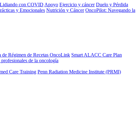
Lidiando con COVID
Apoyo
Ejercicio y cáncer
Duelo y Pérdida
rácticas y Emocionales
Nutrición y Cáncer
OncoPilot: Navegando la
a de Régimen de Recetas OncoLink
Smart ALACC Care Plan
 profesionales de la oncología
med Care Training
Penn Radiation Medicine Institute (PRMI)