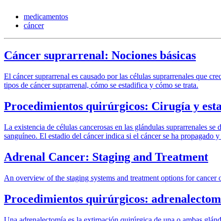
medicamentos
cáncer
Cáncer suprarrenal: Nociones básicas
El cáncer suprarrenal es causado por las células suprarrenales que cre
tipos de cáncer suprarrenal, cómo se estadifica y cómo se trata.
Procedimientos quirúrgicos: Cirugía y esta
La existencia de células cancerosas en las glándulas suprarrenales se d
sanguíneo. El estadio del cáncer indica si el cáncer se ha propagado y 
Adrenal Cancer: Staging and Treatment
An overview of the staging systems and treatment options for cancer o
Procedimientos quirúrgicos: adrenalectomí
Una adrenalectomía es la extirpación quirúrgica de una o ambas glándul