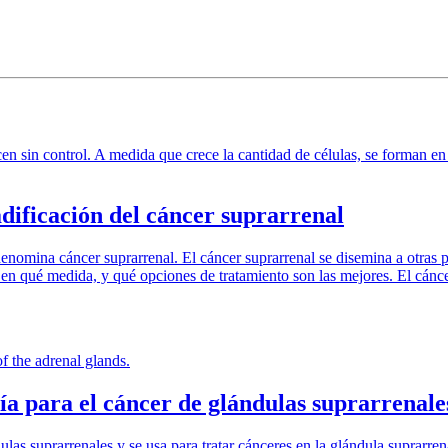
cen sin control. A medida que crece la cantidad de células, se forman e
dificación del cáncer suprarrenal
enomina cáncer suprarrenal. El cáncer suprarrenal se disemina a otras par
en qué medida, y qué opciones de tratamiento son las mejores. El cáncer 
f the adrenal glands.
a para el cáncer de glándulas suprarrenale
as suprarrenales y se usa para tratar cánceres en la glándula suprarrenal