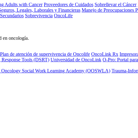
ng Adults with Cancer
Proveedores de Cuidados
Sobrellevar el Cáncer
eguros, Legales, Laborales y Financieras
Manejo de Preocupaciones P
 Secundarios
Sobrevivencia
OncoLife
d en oncología.
Plan de atención de supervivencia de Oncolife
OncoLink Rx
Impresor
ng Response Tools (DSRT)
Universidad de OncoLink
O-Pro: Portal para
 Oncology Social Work Learning Academy (OOSWLA)
Trauma-Infor