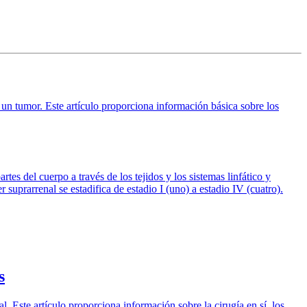
n un tumor. Este artículo proporciona información básica sobre los
tes del cuerpo a través de los tejidos y los sistemas linfático y
suprarrenal se estadifica de estadio I (uno) a estadio IV (cuatro).
s
. Este artículo proporciona información sobre la cirugía en sí, los