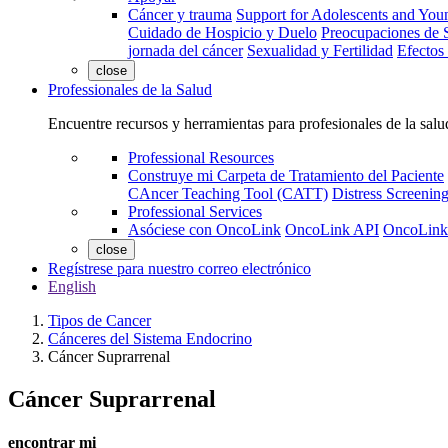
Cáncer y trauma
Support for Adolescents and You
Cuidado de Hospicio y Duelo
Preocupaciones de S
jornada del cáncer
Sexualidad y Fertilidad
Efectos
close
Professionales de la Salud
Encuentre recursos y herramientas para profesionales de la salu
Professional Resources
Construye mi Carpeta de Tratamiento del Paciente
CAncer Teaching Tool (CATT)
Distress Screeni
Professional Services
Asóciese con OncoLink
OncoLink API
OncoLink
close
Regístrese para nuestro correo electrónico
English
Tipos de Cancer
Cánceres del Sistema Endocrino
Cáncer Suprarrenal
Cáncer Suprarrenal
encontrar mi