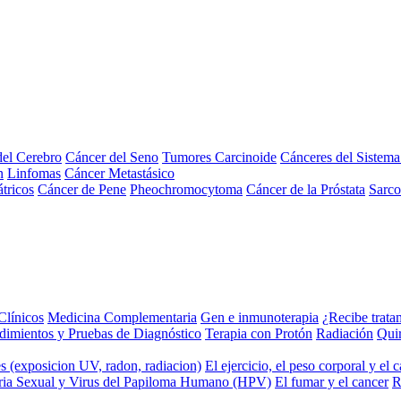
el Cerebro
Cáncer del Seno
Tumores Carcinoide
Cánceres del Sistem
n
Linfomas
Cáncer Metastásico
tricos
Cáncer de Pene
Pheochromocytoma
Cáncer de la Próstata
Sarc
Clínicos
Medicina Complementaria
Gen e inmunoterapia
¿Recibe trata
dimientos y Pruebas de Diagnóstico
Terapia con Protón
Radiación
Qui
s (exposicion UV, radon, radiacion)
El ejercicio, el peso corporal y el 
ria Sexual y Virus del Papiloma Humano (HPV)
El fumar y el cancer
R