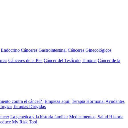
a Endocrino
Cánceres Gastrointestinal
Cánceres Ginecológicos
omas
Cánceres de la Piel
Cáncer del Testículo
Timoma
Cáncer de la
miento contra el cáncer? ¡Empieza aqui!
Terapia Hormonal
Ayudantes
rúrgica
Terapias Dirigidas
cancer
La genetica y la historia familiar
Medicamentos, Salud Historia
educe My Risk Tool