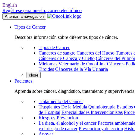
English
Regístrese para nuestro correo electrónico
Alternar la navegación
Tipos de Cancer
Descubra información sobre diferentes tipos de cáncer.
Tipos de Cancer
Cánceres de sangre
Cánceres del Hueso
Tumores d
Cánceres de Cabeza y Cuello
Cánceres del Pulmó
Mielomas
Veterinario de OncoLink
Cánceres Pediá
Tiroides
Cánceres de la Vía Urinaria
close
Pacientes
Aprenda sobre cáncer, diagnóstico, tratamiento y supervivencia
Tratamiento del Cancer
Trasplantes De la Médula
Quimioterapia
Estudios 
de Hospital
Especialidades Intervencionistas
Proce
Riesgo y Prevencion
La dieta, el alcohol y el cancer
Factores ambientale
y el riesgo de cancer
Prevencion y deteccion
Histo
Apoyar