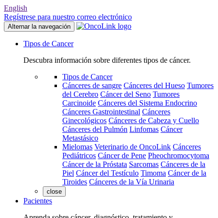
English
Regístrese para nuestro correo electrónico
Alternar la navegación
Tipos de Cancer
Descubra información sobre diferentes tipos de cáncer.
Tipos de Cancer
Cánceres de sangre
Cánceres del Hueso
Tumores
del Cerebro
Cáncer del Seno
Tumores
Carcinoide
Cánceres del Sistema Endocrino
Cánceres Gastrointestinal
Cánceres
Ginecológicos
Cánceres de Cabeza y Cuello
Cánceres del Pulmón
Linfomas
Cáncer
Metastásico
Mielomas
Veterinario de OncoLink
Cánceres
Pediátricos
Cáncer de Pene
Pheochromocytoma
Cáncer de la Próstata
Sarcomas
Cánceres de la
Piel
Cáncer del Testículo
Timoma
Cáncer de la
Tiroides
Cánceres de la Vía Urinaria
close
Pacientes
Aprenda sobre cáncer, diagnóstico, tratamiento y