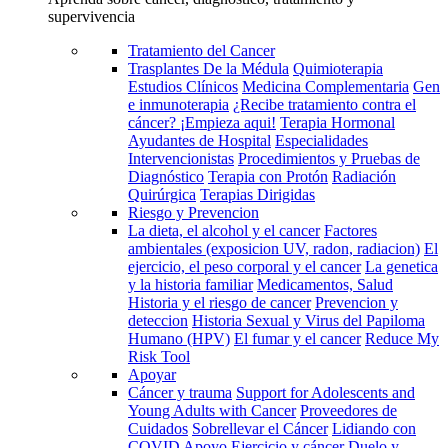
supervivencia
Tratamiento del Cancer
Trasplantes De la Médula
Quimioterapia
Estudios Clínicos
Medicina Complementaria
Gen
e inmunoterapia
¿Recibe tratamiento contra el
cáncer? ¡Empieza aqui!
Terapia Hormonal
Ayudantes de Hospital
Especialidades
Intervencionistas
Procedimientos y Pruebas de
Diagnóstico
Terapia con Protón
Radiación
Quirúrgica
Terapias Dirigidas
Riesgo y Prevencion
La dieta, el alcohol y el cancer
Factores
ambientales (exposicion UV, radon, radiacion)
El
ejercicio, el peso corporal y el cancer
La genetica
y la historia familiar
Medicamentos, Salud
Historia y el riesgo de cancer
Prevencion y
deteccion
Historia Sexual y Virus del Papiloma
Humano (HPV)
El fumar y el cancer
Reduce My
Risk Tool
Apoyar
Cáncer y trauma
Support for Adolescents and
Young Adults with Cancer
Proveedores de
Cuidados
Sobrellevar el Cáncer
Lidiando con
COVID
Apoyo
Ejercicio y cáncer
Duelo y