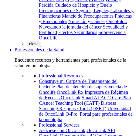
Pérdida
Cuidado de Hospicio y Duelo
Preocupaciones de Seguros, Legales, Laborales y
Financieras
Manejo de Preocupaciones Prácticas
y Emocionales
Nutrición y Cáncer
OncoPilot:
Navegando la jornada del cáncer
Sexualidad y
Fertilidad
Efectos Secundarios
Sobrevivencia
OncoLife
close
Professionales de la Salud
Encuentre recursos y herramientas para profesionales de la
salud en oncología.
Professional Resources
Construye mi Carpeta de Tratamiento del
Paciente
Plan de atención de supervivencia de
Oncolife
OncoLink Rx
Impresora de Régimen
de Recetas OncoLink
Smart ALACC Care Plan
CAncer Teaching Tool (CATT)
Distress
Screening Response Tools (DSRT)
Universidad
de OncoLink
O-Pro: Portal para profesionales de
la oncología
Professional Services
Asóciese con OncoLink
OncoLink API
OncoLink Oncology Social Work Learning