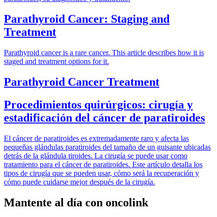
Parathyroid Cancer: Staging and
Treatment
Parathyroid cancer is a rare cancer. This article describes how it is
staged and treatment options for it.
Parathyroid Cancer Treatment
Procedimientos quirúrgicos: cirugía y
estadificación del cáncer de paratiroides
El cáncer de paratiroides es extremadamente raro y afecta las
pequeñas glándulas paratiroides del tamaño de un guisante ubicadas
detrás de la glándula tiroides. La cirugía se puede usar como
tratamiento para el cáncer de paratiroides. Este artículo detalla los
tipos de cirugía que se pueden usar, cómo será la recuperación y
cómo puede cuidarse mejor después de la cirugía.
Mantente al día con oncolink