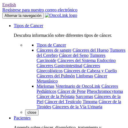
English
Regístrese para nuestro correo electrónico
Alternar la navegación
Tipos de Cancer
Descubra información sobre diferentes tipos de cáncer.
Tipos de Cancer
Cánceres de sangre
Cánceres del Hueso
Tumores
del Cerebro
Cáncer del Seno
Tumores
Carcinoide
Cánceres del Sistema Endocrino
Cánceres Gastrointestinal
Cánceres
Ginecológicos
Cánceres de Cabeza y Cuello
Cánceres del Pulmón
Linfomas
Cáncer
Metastásico
Mielomas
Veterinario de OncoLink
Cánceres
Pediátricos
Cáncer de Pene
Pheochromocytoma
Cáncer de la Próstata
Sarcomas
Cánceres de la
Piel
Cáncer del Testículo
Timoma
Cáncer de la
Tiroides
Cánceres de la Vía Urinaria
close
Pacientes
Aprenda sobre cáncer, diagnóstico, tratamiento y