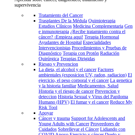
supervivencia
Tratamiento del Cancer
Trasplantes De la Médula
Quimioterapia
Estudios Clínicos
Medicina Complementaria
Gen
e inmunoterapia
¿Recibe tratamiento contra el
cáncer? ¡Empieza aqui!
Terapia Hormonal
Ayudantes de Hospital
Especialidades
Intervencionistas
Procedimientos y Pruebas de
Diagnóstico
Terapia con Protón
Radiación
Quirúrgica
Terapias Dirigidas
Riesgo y Prevencion
La dieta, el alcohol y el cancer
Factores
ambientales (exposicion UV, radon, radiacion)
El
ejercicio, el peso corporal y el cancer
La genetica
y la historia familiar
Medicamentos, Salud
Historia y el riesgo de cancer
Prevencion y
deteccion
Historia Sexual y Virus del Papiloma
Humano (HPV)
El fumar y el cancer
Reduce My
Risk Tool
Apoyar
Cáncer y trauma
Support for Adolescents and
Young Adults with Cancer
Proveedores de
Cuidados
Sobrellevar el Cáncer
Lidiando con
COVID
Apoyo
Ejercicio y cáncer
Duelo y