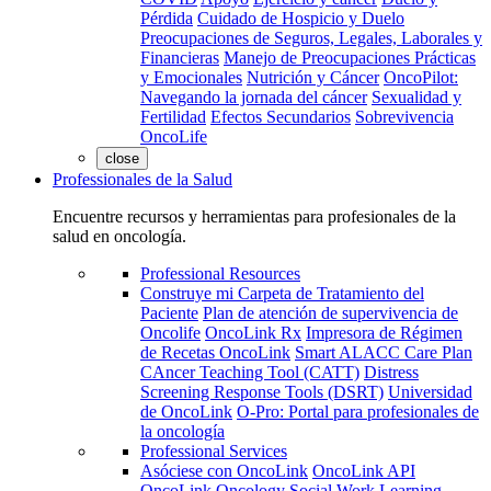
Pérdida
Cuidado de Hospicio y Duelo
Preocupaciones de Seguros, Legales, Laborales y
Financieras
Manejo de Preocupaciones Prácticas
y Emocionales
Nutrición y Cáncer
OncoPilot:
Navegando la jornada del cáncer
Sexualidad y
Fertilidad
Efectos Secundarios
Sobrevivencia
OncoLife
close
Professionales de la Salud
Encuentre recursos y herramientas para profesionales de la
salud en oncología.
Professional Resources
Construye mi Carpeta de Tratamiento del
Paciente
Plan de atención de supervivencia de
Oncolife
OncoLink Rx
Impresora de Régimen
de Recetas OncoLink
Smart ALACC Care Plan
CAncer Teaching Tool (CATT)
Distress
Screening Response Tools (DSRT)
Universidad
de OncoLink
O-Pro: Portal para profesionales de
la oncología
Professional Services
Asóciese con OncoLink
OncoLink API
OncoLink Oncology Social Work Learning