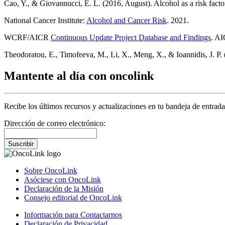
Cao, Y., & Giovannucci, E. L. (2016, August). Alcohol as a risk facto
National Cancer Institute:
Alcohol and Cancer Risk
. 2021.
WCRF/AICR
Continuous Update Project Database and Findings
. A
Theodoratou, E., Timofeeva, M., Li, X., Meng, X., & Ioannidis, J. P. (
Mantente al día con oncolink
Recibe los últimos recursos y actualizaciones en tu bandeja de entrada
Dirección de correo electrónico:
Suscribir
Sobre OncoLink
Asóciese con OncoLink
Declaración de la Misión
Consejo editorial de OncoLink
Información para Contactarnos
Declaración de Privacidad