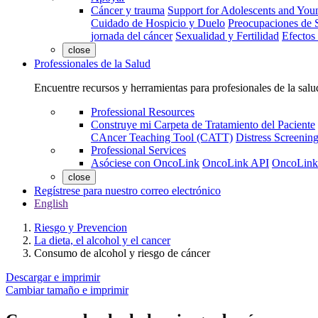
Cáncer y trauma
Support for Adolescents and You
Cuidado de Hospicio y Duelo
Preocupaciones de S
jornada del cáncer
Sexualidad y Fertilidad
Efectos
close
Professionales de la Salud
Encuentre recursos y herramientas para profesionales de la salu
Professional Resources
Construye mi Carpeta de Tratamiento del Paciente
CAncer Teaching Tool (CATT)
Distress Screeni
Professional Services
Asóciese con OncoLink
OncoLink API
OncoLink
close
Regístrese para nuestro correo electrónico
English
Riesgo y Prevencion
La dieta, el alcohol y el cancer
Consumo de alcohol y riesgo de cáncer
Descargar e imprimir
Cambiar tamaño e imprimir