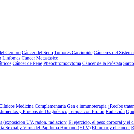
el Cerebro
Cáncer del Seno
Tumores Carcinoide
Cánceres del Sistem
n
Linfomas
Cáncer Metastásico
tricos
Cáncer de Pene
Pheochromocytoma
Cáncer de la Próstata
Sarc
Clínicos
Medicina Complementaria
Gen e inmunoterapia
¿Recibe trata
dimientos y Pruebas de Diagnóstico
Terapia con Protón
Radiación
Qui
s (exposicion UV, radon, radiacion)
El ejercicio, el peso corporal y el 
ria Sexual y Virus del Papiloma Humano (HPV)
El fumar y el cancer
R