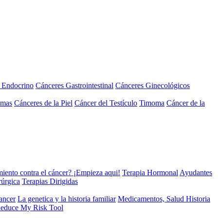
a Endocrino
Cánceres Gastrointestinal
Cánceres Ginecológicos
omas
Cánceres de la Piel
Cáncer del Testículo
Timoma
Cáncer de la
miento contra el cáncer? ¡Empieza aqui!
Terapia Hormonal
Ayudantes
rúrgica
Terapias Dirigidas
cancer
La genetica y la historia familiar
Medicamentos, Salud Historia
educe My Risk Tool