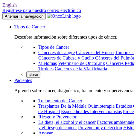
English
Regístrese para nuestro correo electrónico
Alternar la navegación
Tipos de Cancer
Descubra información sobre diferentes tipos de cáncer.
Tipos de Cancer
Cánceres de sangre
Cánceres del Hueso
Tumores d
Cánceres de Cabeza y Cuello
Cánceres del Pulmó
Mielomas
Veterinario de OncoLink
Cánceres Pediá
Tiroides
Cánceres de la Vía Urinaria
close
Pacientes
Aprenda sobre cáncer, diagnóstico, tratamiento y supervivencia
Tratamiento del Cancer
Trasplantes De la Médula
Quimioterapia
Estudios 
de Hospital
Especialidades Intervencionistas
Proce
Riesgo y Prevencion
La dieta, el alcohol y el cancer
Factores ambientale
y el riesgo de cancer
Prevencion y deteccion
Histo
Apoyar