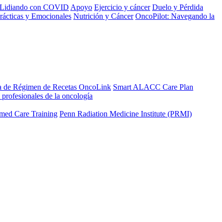
Lidiando con COVID
Apoyo
Ejercicio y cáncer
Duelo y Pérdida
rácticas y Emocionales
Nutrición y Cáncer
OncoPilot: Navegando la
a de Régimen de Recetas OncoLink
Smart ALACC Care Plan
 profesionales de la oncología
med Care Training
Penn Radiation Medicine Institute (PRMI)