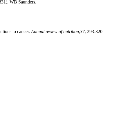
-331). WB Saunders.
butions to cancer.
Annual review of nutrition
,
37
, 293-320.