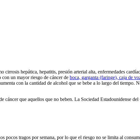
irrosis hepática, hepatitis, presión arterial alta, enfermedades cardía
do con un mayor riesgo de cáncer de
boca, garganta (faringe), caja de vo
aumenta con la cantidad de alcohol que se bebe a lo largo del tiempo. No
 de cáncer que aquellos que no beben. La Sociedad Estadounidense del 
 pocos tragos por semana, por lo que el riesgo no se limita al consumo 