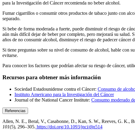
para la Investigación del Cáncer recomienda no beber alcohol.
Fumar cigarrillos o consumir otros productos de tabaco junto con alc
separado.
Si bebe de forma moderada a fuerte, puede disminuir el riesgo de cánce
aún más difícil dejar de beber por completo, pero mejorará su salud. 
años de no consumir alcohol, disminuye el riesgo de padecer cáncer d
Si tiene preguntas sobre su nivel de consumo de alcohol, hable con 
evitarse.
Para conocer los factores que podrían afectar su riesgo de cáncer, util
Recursos para obtener más información
Sociedad Estadounidense contra el Cáncer:
Consumo de alcohol
Instituto Americano para la Investigación del Cáncer
Journal of the National Cancer Institute:
Consumo moderado de a
Referencias
Allen, N. E., Beral, V., Casabonne, D., Kan, S. W., Reeves, G. K., 
101
(5), 296–305.
https://doi.org/10.1093/jnci/djn514