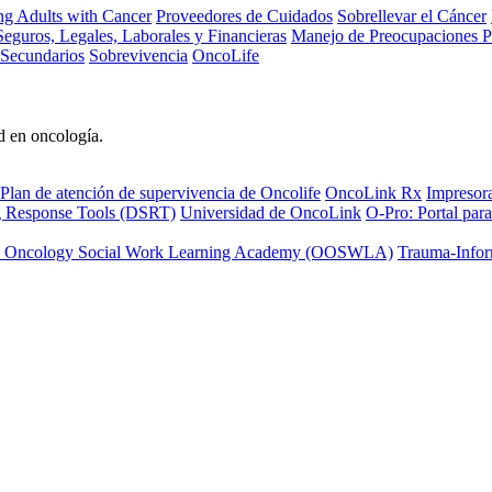
ng Adults with Cancer
Proveedores de Cuidados
Sobrellevar el Cáncer
eguros, Legales, Laborales y Financieras
Manejo de Preocupaciones P
 Secundarios
Sobrevivencia
OncoLife
d en oncología.
Plan de atención de supervivencia de Oncolife
OncoLink Rx
Impresor
ng Response Tools (DSRT)
Universidad de OncoLink
O-Pro: Portal para
 Oncology Social Work Learning Academy (OOSWLA)
Trauma-Infor