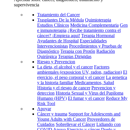
supervivencia
Tratamiento del Cancer
Trasplantes De la Médula
Quimioterapia
Estudios Clínicos
Medicina Complementaria
Gen
e inmunoterapia
¿Recibe tratamiento contra el
cáncer? ¡Empieza aqui!
Terapia Hormonal
Ayudantes de Hospital
Especialidades
Intervencionistas
Procedimientos y Pruebas de
Diagnóstico
Terapia con Protón
Radiación
Quirúrgica
Terapias Dirigidas
Riesgo y Prevencion
La dieta, el alcohol y el cancer
Factores
ambientales (exposicion UV, radon, radiacion)
El
ejercicio, el peso corporal y el cancer
La genetica
y la historia familiar
Medicamentos, Salud
Historia y el riesgo de cancer
Prevencion y
deteccion
Historia Sexual y Virus del Papiloma
Humano (HPV)
El fumar y el cancer
Reduce My
Risk Tool
Apoyar
Cáncer y trauma
Support for Adolescents and
Young Adults with Cancer
Proveedores de
Cuidados
Sobrellevar el Cáncer
Lidiando con
COVID
Apoyo
Ejercicio y cáncer
Duelo y