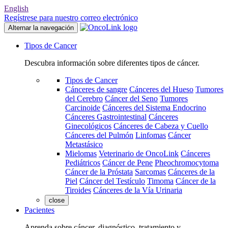
English
Regístrese para nuestro correo electrónico
Alternar la navegación
Tipos de Cancer
Descubra información sobre diferentes tipos de cáncer.
Tipos de Cancer
Cánceres de sangre
Cánceres del Hueso
Tumores
del Cerebro
Cáncer del Seno
Tumores
Carcinoide
Cánceres del Sistema Endocrino
Cánceres Gastrointestinal
Cánceres
Ginecológicos
Cánceres de Cabeza y Cuello
Cánceres del Pulmón
Linfomas
Cáncer
Metastásico
Mielomas
Veterinario de OncoLink
Cánceres
Pediátricos
Cáncer de Pene
Pheochromocytoma
Cáncer de la Próstata
Sarcomas
Cánceres de la
Piel
Cáncer del Testículo
Timoma
Cáncer de la
Tiroides
Cánceres de la Vía Urinaria
close
Pacientes
Aprenda sobre cáncer, diagnóstico, tratamiento y