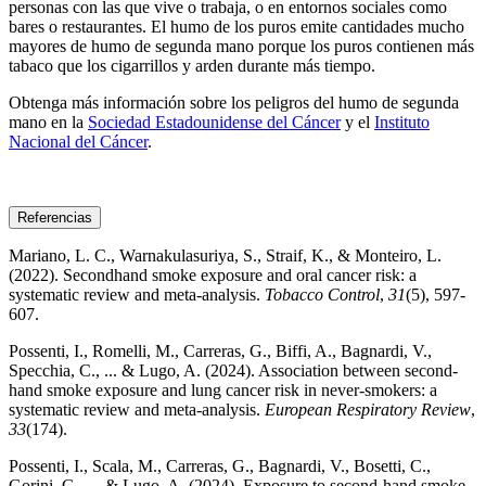
personas con las que vive o trabaja, o en entornos sociales como
bares o restaurantes. El humo de los puros emite cantidades mucho
mayores de humo de segunda mano porque los puros contienen más
tabaco que los cigarrillos y arden durante más tiempo.
Obtenga más información sobre los peligros del humo de segunda
mano en la
Sociedad Estadounidense del Cáncer
y el
Instituto
Nacional del Cáncer
.
Referencias
Mariano, L. C., Warnakulasuriya, S., Straif, K., & Monteiro, L.
(2022). Secondhand smoke exposure and oral cancer risk: a
systematic review and meta-analysis.
Tobacco Control
,
31
(5), 597-
607.
Possenti, I., Romelli, M., Carreras, G., Biffi, A., Bagnardi, V.,
Specchia, C., ... & Lugo, A. (2024). Association between second-
hand smoke exposure and lung cancer risk in never-smokers: a
systematic review and meta-analysis.
European Respiratory Review
,
33
(174).
Possenti, I., Scala, M., Carreras, G., Bagnardi, V., Bosetti, C.,
Gorini, G., ... & Lugo, A. (2024). Exposure to second-hand smoke