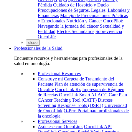
Pérdida
Cuidado de Hospicio y Duelo
Preocupaciones de Seguros, Legales, Laborales y
Financieras
Manejo de Preocupaciones Prácticas
y Emocionales
Nutrición y Cáncer
OncoPilot:
Navegando la jornada del cáncer
Sexualidad y
Fertilidad
Efectos Secundarios
Sobrevivencia
OncoLife
close
Professionales de la Salud
Encuentre recursos y herramientas para profesionales de la
salud en oncología.
Professional Resources
Construye mi Carpeta de Tratamiento del
Paciente
Plan de atención de supervivencia de
Oncolife
OncoLink Rx
Impresora de Régimen
de Recetas OncoLink
Smart ALACC Care Plan
CAncer Teaching Tool (CATT)
Distress
Screening Response Tools (DSRT)
Universidad
de OncoLink
O-Pro: Portal para profesionales de
la oncología
Professional Services
Asóciese con OncoLink
OncoLink API
OncoLink Oncology Social Work Learning