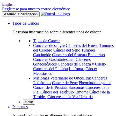
English
Regístrese para nuestro correo electrónico
Alternar la navegación
Tipos de Cancer
Descubra información sobre diferentes tipos de cáncer.
Tipos de Cancer
Cánceres de sangre
Cánceres del Hueso
Tumores
del Cerebro
Cáncer del Seno
Tumores
Carcinoide
Cánceres del Sistema Endocrino
Cánceres Gastrointestinal
Cánceres
Ginecológicos
Cánceres de Cabeza y Cuello
Cánceres del Pulmón
Linfomas
Cáncer
Metastásico
Mielomas
Veterinario de OncoLink
Cánceres
Pediátricos
Cáncer de Pene
Pheochromocytoma
Cáncer de la Próstata
Sarcomas
Cánceres de la
Piel
Cáncer del Testículo
Timoma
Cáncer de la
Tiroides
Cánceres de la Vía Urinaria
close
Pacientes
Aprenda sobre cáncer, diagnóstico, tratamiento y