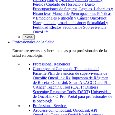
Pérdida
Cuidado de Hospicio y Duelo
Preocupaciones de Seguros, Legales, Laborales y
Financieras
Manejo de Preocupaciones Prácticas
y Emocionales
Nutrición y Cáncer
OncoPilot:
Navegando la jornada del cáncer
Sexualidad y
Fertilidad
Efectos Secundarios
Sobrevivencia
OncoLife
close
Professionales de la Salud
Encuentre recursos y herramientas para profesionales de la
salud en oncología.
Professional Resources
Construye mi Carpeta de Tratamiento del
Paciente
Plan de atención de supervivencia de
Oncolife
OncoLink Rx
Impresora de Régimen
de Recetas OncoLink
Smart ALACC Care Plan
CAncer Teaching Tool (CATT)
Distress
Screening Response Tools (DSRT)
Universidad
de OncoLink
O-Pro: Portal para profesionales de
la oncología
Professional Services
Asóciese con OncoLink
OncoLink API
OncoLink Oncology Social Work Learning