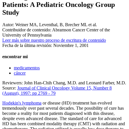
Patients: A Pediatric Oncology Group
Study
Autor:
Weiner MA, Leventhal, B, Brecher ML et al.
Contribuidor de contenido:
Abramson Cancer Center of the
University of Pennsylvania
Leer más sobre nuestro proceso de escritura de contenido
Fecha de la última revisión:
Noviembre 1, 2001
encontrar mi
medicamentos
cáncer
Reviewers: John Han-Chih Chang, M.D. and Leonard Farber, M.D.
Source:
Journal of Clinical Oncology Volume 15, Number 8
(August), 1997: pp 2769 - 79
Hodgkin's lymphoma
or disease (HD) treatment has evolved
tremendously over past several decades. The possibility of cure has
become a reality for most patients diagnosed with this disease,
despite even advanced disease. The standard of care for advanced
HD has been combined modality therapy (CMT) with radiation and
chemotherapy. The radiation utilized is usually low dose therapy to