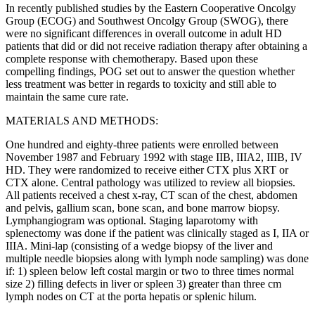
In recently published studies by the Eastern Cooperative Oncolgy
Group (ECOG) and Southwest Oncolgy Group (SWOG), there
were no significant differences in overall outcome in adult HD
patients that did or did not receive radiation therapy after obtaining a
complete response with chemotherapy. Based upon these
compelling findings, POG set out to answer the question whether
less treatment was better in regards to toxicity and still able to
maintain the same cure rate.
MATERIALS AND METHODS:
One hundred and eighty-three patients were enrolled between
November 1987 and February 1992 with stage IIB, IIIA2, IIIB, IV
HD. They were randomized to receive either CTX plus XRT or
CTX alone. Central pathology was utilized to review all biopsies.
All patients received a chest x-ray, CT scan of the chest, abdomen
and pelvis, gallium scan, bone scan, and bone marrow biopsy.
Lymphangiogram was optional. Staging laparotomy with
splenectomy was done if the patient was clinically staged as I, IIA or
IIIA. Mini-lap (consisting of a wedge biopsy of the liver and
multiple needle biopsies along with lymph node sampling) was done
if: 1) spleen below left costal margin or two to three times normal
size 2) filling defects in liver or spleen 3) greater than three cm
lymph nodes on CT at the porta hepatis or splenic hilum.