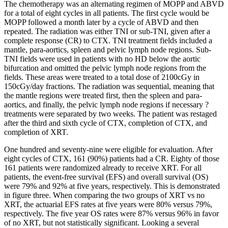
The chemotherapy was an alternating regimen of MOPP and ABVD
for a total of eight cycles in all patients. The first cycle would be
MOPP followed a month later by a cycle of ABVD and then
repeated. The radiation was either TNI or sub-TNI, given after a
complete response (CR) to CTX. TNI treatment fields included a
mantle, para-aortics, spleen and pelvic lymph node regions. Sub-
TNI fields were used in patients with no HD below the aortic
bifurcation and omitted the pelvic lymph node regions from the
fields. These areas were treated to a total dose of 2100cGy in
150cGy/day fractions. The radiation was sequential, meaning that
the mantle regions were treated first, then the spleen and para-
aortics, and finally, the pelvic lymph node regions if necessary ?
treatments were separated by two weeks. The patient was restaged
after the third and sixth cycle of CTX, completion of CTX, and
completion of XRT.
One hundred and seventy-nine were eligible for evaluation. After
eight cycles of CTX, 161 (90%) patients had a CR. Eighty of those
161 patients were randomized already to receive XRT. For all
patients, the event-free survival (EFS) and overall survival (OS)
were 79% and 92% at five years, respectively. This is demonstrated
in figure three. When comparing the two groups of XRT vs no
XRT, the actuarial EFS rates at five years were 80% versus 79%,
respectively. The five year OS rates were 87% versus 96% in favor
of no XRT, but not statistically significant. Looking a several