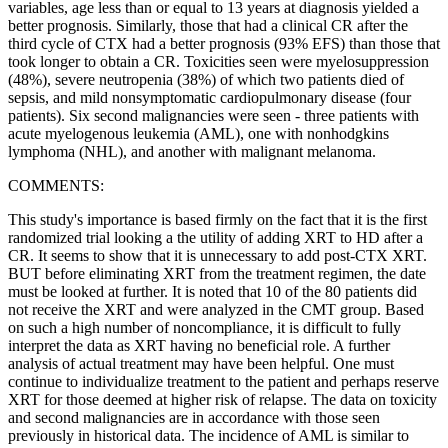
variables, age less than or equal to 13 years at diagnosis yielded a
better prognosis. Similarly, those that had a clinical CR after the
third cycle of CTX had a better prognosis (93% EFS) than those that
took longer to obtain a CR. Toxicities seen were myelosuppression
(48%), severe neutropenia (38%) of which two patients died of
sepsis, and mild nonsymptomatic cardiopulmonary disease (four
patients). Six second malignancies were seen - three patients with
acute myelogenous leukemia (AML), one with nonhodgkins
lymphoma (NHL), and another with malignant melanoma.
COMMENTS:
This study's importance is based firmly on the fact that it is the first
randomized trial looking a the utility of adding XRT to HD after a
CR. It seems to show that it is unnecessary to add post-CTX XRT.
BUT before eliminating XRT from the treatment regimen, the date
must be looked at further. It is noted that 10 of the 80 patients did
not receive the XRT and were analyzed in the CMT group. Based
on such a high number of noncompliance, it is difficult to fully
interpret the data as XRT having no beneficial role. A further
analysis of actual treatment may have been helpful. One must
continue to individualize treatment to the patient and perhaps reserve
XRT for those deemed at higher risk of relapse. The data on toxicity
and second malignancies are in accordance with those seen
previously in historical data. The incidence of AML is similar to