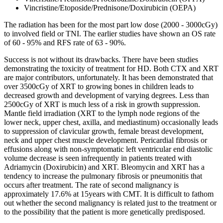
Vincristine/Etoposide/Prednisone/Doxirubicin (OEPA)
The radiation has been for the most part low dose (2000 - 3000cGy)
to involved field or TNI. The earlier studies have shown an OS rate
of 60 - 95% and RFS rate of 63 - 90%.
Success is not without its drawbacks. There have been studies
demonstrating the toxicity of treatment for HD. Both CTX and XRT
are major contributors, unfortunately. It has been demonstrated that
over 3500cGy of XRT to growing bones in children leads to
decreased growth and development of varying degrees. Less than
2500cGy of XRT is much less of a risk in growth suppression.
Mantle field irradiation (XRT to the lymph node regions of the
lower neck, upper chest, axilla, and mediastinum) occasionally leads
to suppression of clavicular growth, female breast development,
neck and upper chest muscle development. Pericardial fibrosis or
effusions along with non-symptomatic left ventricular end diastolic
volume decrease is seen infrequently in patients treated with
Adriamycin (Doxirubicin) and XRT. Bleomycin and XRT has a
tendency to increase the pulmonary fibrosis or pneumonitis that
occurs after treatment. The rate of second malignancy is
approximately 17.6% at 15years with CMT. It is difficult to fathom
out whether the second malignancy is related just to the treatment or
to the possibility that the patient is more genetically predisposed.