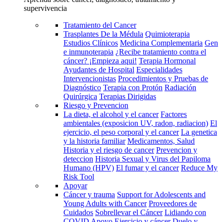
supervivencia
Tratamiento del Cancer
Trasplantes De la Médula
Quimioterapia
Estudios Clínicos
Medicina Complementaria
Gen
e inmunoterapia
¿Recibe tratamiento contra el
cáncer? ¡Empieza aqui!
Terapia Hormonal
Ayudantes de Hospital
Especialidades
Intervencionistas
Procedimientos y Pruebas de
Diagnóstico
Terapia con Protón
Radiación
Quirúrgica
Terapias Dirigidas
Riesgo y Prevencion
La dieta, el alcohol y el cancer
Factores
ambientales (exposicion UV, radon, radiacion)
El
ejercicio, el peso corporal y el cancer
La genetica
y la historia familiar
Medicamentos, Salud
Historia y el riesgo de cancer
Prevencion y
deteccion
Historia Sexual y Virus del Papiloma
Humano (HPV)
El fumar y el cancer
Reduce My
Risk Tool
Apoyar
Cáncer y trauma
Support for Adolescents and
Young Adults with Cancer
Proveedores de
Cuidados
Sobrellevar el Cáncer
Lidiando con
COVID
Apoyo
Ejercicio y cáncer
Duelo y