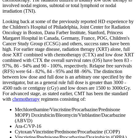
involved nodal regions, subtotal or total lymphoid or nodal
irradiation (TNI).
Looking back at some of the previously reported HD experience by
the Children's Hospital of Philadelphia, Joint Center for Radiation
Oncology in Boston, Dana Farber Institute, Stanford, Princess
Margaret Hospital in Canada, Germany, France, POG, Children's
Cancer Study Group (CCSG) and others, success rates have been
high. For earlier stage disease, radiation therapy (XRT) alone, full
dose XRT combined with chemotherapy (CTX) and low dose XRT
combined with CTX the overall survival rates (OS) have been 83 -
97%, 86 - 94% and 90 - 100%, respectively. Relapse free survivals
(RFS) were 64 - 82%, 84 - 95% and 88 -96%. The distinction
between low dose and full dose is an arbitrary one specified by the
investigator, but as a general rule full dose is greater than 3000 -
4500 rads or centigray (cGy) and low doses are 1500 to 3000cGy.
For advanced stage, as stated earlier, CMT has been the standard
with
chemotherapy
regimens consisting of:
Mechlorethamine/Vincristine/Procarbazine/Prednisone
MOPP) Doxirubicin/Bleomycin/Vinblastine/Dacarbazine
(ABVD)
Ara-C/VP-16
Cytoxan/Vincristine/Prednisone/Procarbazine (COPP)
Vincristine/Prednisone/Procarbazine/Doxirubicin (OPPA)