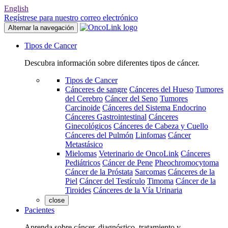
English
Regístrese para nuestro correo electrónico
Alternar la navegación
Tipos de Cancer
Descubra información sobre diferentes tipos de cáncer.
Tipos de Cancer
Cánceres de sangre
Cánceres del Hueso
Tumores
del Cerebro
Cáncer del Seno
Tumores
Carcinoide
Cánceres del Sistema Endocrino
Cánceres Gastrointestinal
Cánceres
Ginecológicos
Cánceres de Cabeza y Cuello
Cánceres del Pulmón
Linfomas
Cáncer
Metastásico
Mielomas
Veterinario de OncoLink
Cánceres
Pediátricos
Cáncer de Pene
Pheochromocytoma
Cáncer de la Próstata
Sarcomas
Cánceres de la
Piel
Cáncer del Testículo
Timoma
Cáncer de la
Tiroides
Cánceres de la Vía Urinaria
close
Pacientes
Aprenda sobre cáncer, diagnóstico, tratamiento y