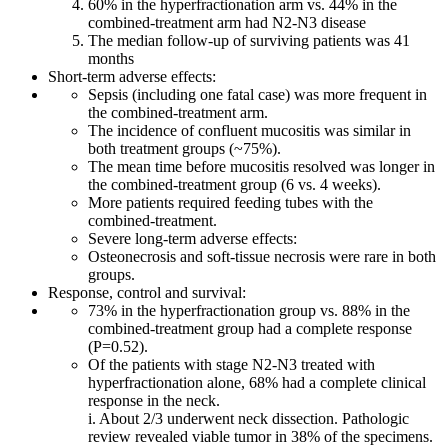
60% in the hyperfractionation arm vs. 44% in the
combined-treatment arm had N2-N3 disease
The median follow-up of surviving patients was 41
months
Short-term adverse effects:
Sepsis (including one fatal case) was more frequent in
the combined-treatment arm.
The incidence of confluent mucositis was similar in
both treatment groups (~75%).
The mean time before mucositis resolved was longer in
the combined-treatment group (6 vs. 4 weeks).
More patients required feeding tubes with the
combined-treatment.
Severe long-term adverse effects:
Osteonecrosis and soft-tissue necrosis were rare in both
groups.
Response, control and survival:
73% in the hyperfractionation group vs. 88% in the
combined-treatment group had a complete response
(P=0.52).
Of the patients with stage N2-N3 treated with
hyperfractionation alone, 68% had a complete clinical
response in the neck.
i. About 2/3 underwent neck dissection. Pathologic
review revealed viable tumor in 38% of the specimens.