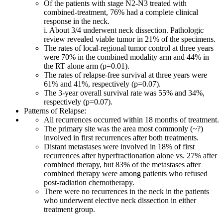
Of the patients with stage N2-N3 treated with
combined-treatment, 76% had a complete clinical
response in the neck.
i. About 3/4 underwent neck dissection. Pathologic
review revealed viable tumor in 21% of the specimens.
The rates of local-regional tumor control at three years
were 70% in the combined modality arm and 44% in
the RT alone arm (p=0.01).
The rates of relapse-free survival at three years were
61% and 41%, respectively (p=0.07).
The 3-year overall survival rate was 55% and 34%,
respectively (p=0.07).
Patterns of Relapse:
All recurrences occurred within 18 months of treatment.
The primary site was the area most commonly (~?)
involved in first recurrences after both treatments.
Distant metastases were involved in 18% of first
recurrences after hyperfractionation alone vs. 27% after
combined therapy, but 83% of the metastases after
combined therapy were among patients who refused
post-radiation chemotherapy.
There were no recurrences in the neck in the patients
who underwent elective neck dissection in either
treatment group.