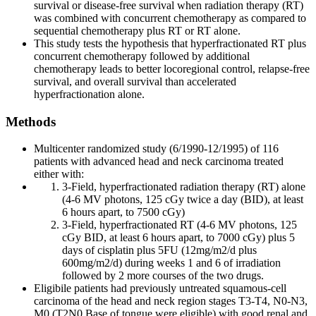
survival or disease-free survival when radiation therapy (RT)
was combined with concurrent chemotherapy as compared to
sequential chemotherapy plus RT or RT alone.
This study tests the hypothesis that hyperfractionated RT plus
concurrent chemotherapy followed by additional
chemotherapy leads to better locoregional control, relapse-free
survival, and overall survival than accelerated
hyperfractionation alone.
Methods
Multicenter randomized study (6/1990-12/1995) of 116
patients with advanced head and neck carcinoma treated
either with:
3-Field, hyperfractionated radiation therapy (RT) alone
(4-6 MV photons, 125 cGy twice a day (BID), at least
6 hours apart, to 7500 cGy)
3-Field, hyperfractionated RT (4-6 MV photons, 125
cGy BID, at least 6 hours apart, to 7000 cGy) plus 5
days of cisplatin plus 5FU (12mg/m2/d plus
600mg/m2/d) during weeks 1 and 6 of irradiation
followed by 2 more courses of the two drugs.
Eligibile patients had previously untreated squamous-cell
carcinoma of the head and neck region stages T3-T4, N0-N3,
M0 (T2N0 Base of tongue were eligible) with good renal and