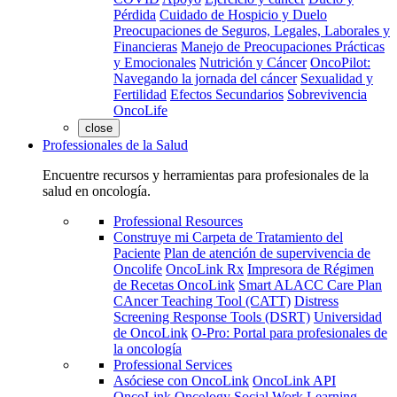
Pérdida
Cuidado de Hospicio y Duelo
Preocupaciones de Seguros, Legales, Laborales y
Financieras
Manejo de Preocupaciones Prácticas
y Emocionales
Nutrición y Cáncer
OncoPilot:
Navegando la jornada del cáncer
Sexualidad y
Fertilidad
Efectos Secundarios
Sobrevivencia
OncoLife
close
Professionales de la Salud
Encuentre recursos y herramientas para profesionales de la
salud en oncología.
Professional Resources
Construye mi Carpeta de Tratamiento del
Paciente
Plan de atención de supervivencia de
Oncolife
OncoLink Rx
Impresora de Régimen
de Recetas OncoLink
Smart ALACC Care Plan
CAncer Teaching Tool (CATT)
Distress
Screening Response Tools (DSRT)
Universidad
de OncoLink
O-Pro: Portal para profesionales de
la oncología
Professional Services
Asóciese con OncoLink
OncoLink API
OncoLink Oncology Social Work Learning