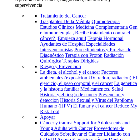
supervivencia
Tratamiento del Cancer
Trasplantes De la Médula
Quimioterapia
Estudios Clínicos
Medicina Complementaria
Gen
e inmunoterapia
¿Recibe tratamiento contra el
cáncer? ¡Empieza aqui!
Terapia Hormonal
Ayudantes de Hospital
Especialidades
Intervencionistas
Procedimientos y Pruebas de
Diagnóstico
Terapia con Protón
Radiación
Quirúrgica
Terapias Dirigidas
Riesgo y Prevencion
La dieta, el alcohol y el cancer
Factores
ambientales (exposicion UV, radon, radiacion)
El
ejercicio, el peso corporal y el cancer
La genetica
y la historia familiar
Medicamentos, Salud
Historia y el riesgo de cancer
Prevencion y
deteccion
Historia Sexual y Virus del Papiloma
Humano (HPV)
El fumar y el cancer
Reduce My
Risk Tool
Apoyar
Cáncer y trauma
Support for Adolescents and
Young Adults with Cancer
Proveedores de
Cuidados
Sobrellevar el Cáncer
Lidiando con
COVID
Apoyo
Ejercicio y cáncer
Duelo y