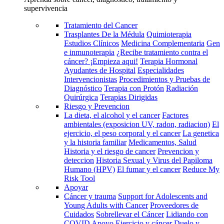
supervivencia
Tratamiento del Cancer
Trasplantes De la Médula
Quimioterapia
Estudios Clínicos
Medicina Complementaria
Gen
e inmunoterapia
¿Recibe tratamiento contra el
cáncer? ¡Empieza aqui!
Terapia Hormonal
Ayudantes de Hospital
Especialidades
Intervencionistas
Procedimientos y Pruebas de
Diagnóstico
Terapia con Protón
Radiación
Quirúrgica
Terapias Dirigidas
Riesgo y Prevencion
La dieta, el alcohol y el cancer
Factores
ambientales (exposicion UV, radon, radiacion)
El
ejercicio, el peso corporal y el cancer
La genetica
y la historia familiar
Medicamentos, Salud
Historia y el riesgo de cancer
Prevencion y
deteccion
Historia Sexual y Virus del Papiloma
Humano (HPV)
El fumar y el cancer
Reduce My
Risk Tool
Apoyar
Cáncer y trauma
Support for Adolescents and
Young Adults with Cancer
Proveedores de
Cuidados
Sobrellevar el Cáncer
Lidiando con
COVID
Apoyo
Ejercicio y cáncer
Duelo y