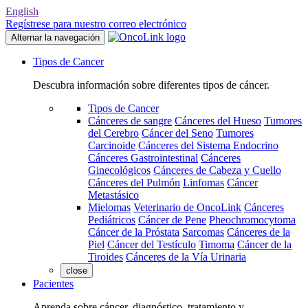
English
Regístrese para nuestro correo electrónico
Alternar la navegación
Tipos de Cancer
Descubra información sobre diferentes tipos de cáncer.
Tipos de Cancer
Cánceres de sangre
Cánceres del Hueso
Tumores
del Cerebro
Cáncer del Seno
Tumores
Carcinoide
Cánceres del Sistema Endocrino
Cánceres Gastrointestinal
Cánceres
Ginecológicos
Cánceres de Cabeza y Cuello
Cánceres del Pulmón
Linfomas
Cáncer
Metastásico
Mielomas
Veterinario de OncoLink
Cánceres
Pediátricos
Cáncer de Pene
Pheochromocytoma
Cáncer de la Próstata
Sarcomas
Cánceres de la
Piel
Cáncer del Testículo
Timoma
Cáncer de la
Tiroides
Cánceres de la Vía Urinaria
close
Pacientes
Aprenda sobre cáncer, diagnóstico, tratamiento y