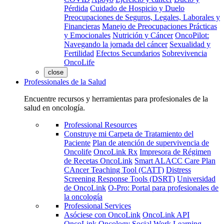
Pérdida
Cuidado de Hospicio y Duelo
Preocupaciones de Seguros, Legales, Laborales y
Financieras
Manejo de Preocupaciones Prácticas
y Emocionales
Nutrición y Cáncer
OncoPilot:
Navegando la jornada del cáncer
Sexualidad y
Fertilidad
Efectos Secundarios
Sobrevivencia
OncoLife
close
Professionales de la Salud
Encuentre recursos y herramientas para profesionales de la
salud en oncología.
Professional Resources
Construye mi Carpeta de Tratamiento del
Paciente
Plan de atención de supervivencia de
Oncolife
OncoLink Rx
Impresora de Régimen
de Recetas OncoLink
Smart ALACC Care Plan
CAncer Teaching Tool (CATT)
Distress
Screening Response Tools (DSRT)
Universidad
de OncoLink
O-Pro: Portal para profesionales de
la oncología
Professional Services
Asóciese con OncoLink
OncoLink API
OncoLink Oncology Social Work Learning