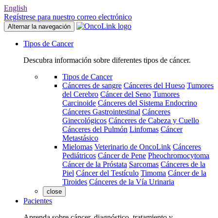
English
Regístrese para nuestro correo electrónico
Alternar la navegación
Tipos de Cancer
Descubra información sobre diferentes tipos de cáncer.
Tipos de Cancer
Cánceres de sangre
Cánceres del Hueso
Tumores
del Cerebro
Cáncer del Seno
Tumores
Carcinoide
Cánceres del Sistema Endocrino
Cánceres Gastrointestinal
Cánceres
Ginecológicos
Cánceres de Cabeza y Cuello
Cánceres del Pulmón
Linfomas
Cáncer
Metastásico
Mielomas
Veterinario de OncoLink
Cánceres
Pediátricos
Cáncer de Pene
Pheochromocytoma
Cáncer de la Próstata
Sarcomas
Cánceres de la
Piel
Cáncer del Testículo
Timoma
Cáncer de la
Tiroides
Cánceres de la Vía Urinaria
close
Pacientes
Aprenda sobre cáncer, diagnóstico, tratamiento y