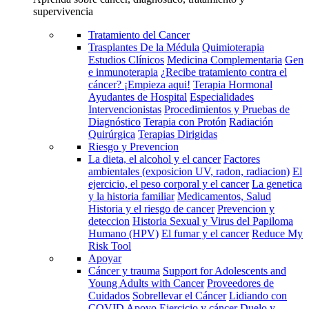
supervivencia
Tratamiento del Cancer
Trasplantes De la Médula
Quimioterapia
Estudios Clínicos
Medicina Complementaria
Gen
e inmunoterapia
¿Recibe tratamiento contra el
cáncer? ¡Empieza aqui!
Terapia Hormonal
Ayudantes de Hospital
Especialidades
Intervencionistas
Procedimientos y Pruebas de
Diagnóstico
Terapia con Protón
Radiación
Quirúrgica
Terapias Dirigidas
Riesgo y Prevencion
La dieta, el alcohol y el cancer
Factores
ambientales (exposicion UV, radon, radiacion)
El
ejercicio, el peso corporal y el cancer
La genetica
y la historia familiar
Medicamentos, Salud
Historia y el riesgo de cancer
Prevencion y
deteccion
Historia Sexual y Virus del Papiloma
Humano (HPV)
El fumar y el cancer
Reduce My
Risk Tool
Apoyar
Cáncer y trauma
Support for Adolescents and
Young Adults with Cancer
Proveedores de
Cuidados
Sobrellevar el Cáncer
Lidiando con
COVID
Apoyo
Ejercicio y cáncer
Duelo y