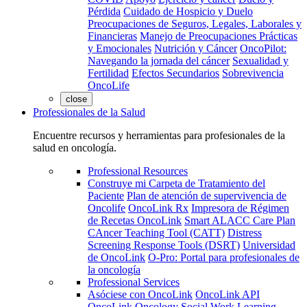
Pérdida
Cuidado de Hospicio y Duelo
Preocupaciones de Seguros, Legales, Laborales y
Financieras
Manejo de Preocupaciones Prácticas
y Emocionales
Nutrición y Cáncer
OncoPilot:
Navegando la jornada del cáncer
Sexualidad y
Fertilidad
Efectos Secundarios
Sobrevivencia
OncoLife
close
Professionales de la Salud
Encuentre recursos y herramientas para profesionales de la
salud en oncología.
Professional Resources
Construye mi Carpeta de Tratamiento del
Paciente
Plan de atención de supervivencia de
Oncolife
OncoLink Rx
Impresora de Régimen
de Recetas OncoLink
Smart ALACC Care Plan
CAncer Teaching Tool (CATT)
Distress
Screening Response Tools (DSRT)
Universidad
de OncoLink
O-Pro: Portal para profesionales de
la oncología
Professional Services
Asóciese con OncoLink
OncoLink API
OncoLink Oncology Social Work Learning