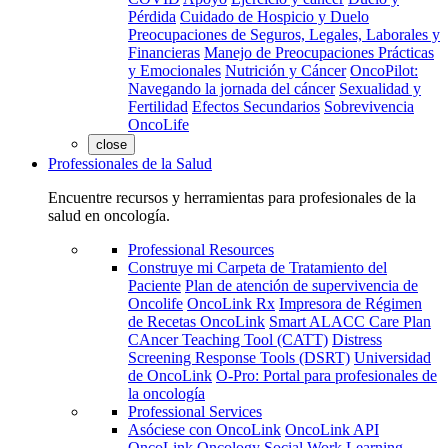
Pérdida
Cuidado de Hospicio y Duelo
Preocupaciones de Seguros, Legales, Laborales y
Financieras
Manejo de Preocupaciones Prácticas
y Emocionales
Nutrición y Cáncer
OncoPilot:
Navegando la jornada del cáncer
Sexualidad y
Fertilidad
Efectos Secundarios
Sobrevivencia
OncoLife
close
Professionales de la Salud
Encuentre recursos y herramientas para profesionales de la
salud en oncología.
Professional Resources
Construye mi Carpeta de Tratamiento del
Paciente
Plan de atención de supervivencia de
Oncolife
OncoLink Rx
Impresora de Régimen
de Recetas OncoLink
Smart ALACC Care Plan
CAncer Teaching Tool (CATT)
Distress
Screening Response Tools (DSRT)
Universidad
de OncoLink
O-Pro: Portal para profesionales de
la oncología
Professional Services
Asóciese con OncoLink
OncoLink API
OncoLink Oncology Social Work Learning