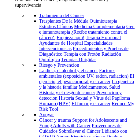
supervivencia
Tratamiento del Cancer
Trasplantes De la Médula
Quimioterapia
Estudios Clínicos
Medicina Complementaria
Gen
e inmunoterapia
¿Recibe tratamiento contra el
cáncer? ¡Empieza aqui!
Terapia Hormonal
Ayudantes de Hospital
Especialidades
Intervencionistas
Procedimientos y Pruebas de
Diagnóstico
Terapia con Protón
Radiación
Quirúrgica
Terapias Dirigidas
Riesgo y Prevencion
La dieta, el alcohol y el cancer
Factores
ambientales (exposicion UV, radon, radiacion)
El
ejercicio, el peso corporal y el cancer
La genetica
y la historia familiar
Medicamentos, Salud
Historia y el riesgo de cancer
Prevencion y
deteccion
Historia Sexual y Virus del Papiloma
Humano (HPV)
El fumar y el cancer
Reduce My
Risk Tool
Apoyar
Cáncer y trauma
Support for Adolescents and
Young Adults with Cancer
Proveedores de
Cuidados
Sobrellevar el Cáncer
Lidiando con
COVID
Apoyo
Ejercicio y cáncer
Duelo y