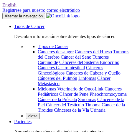
English
Regístrese para nuestro correo electrónico
Alternar la navegación
Tipos de Cancer
Descubra información sobre diferentes tipos de cáncer.
Tipos de Cancer
Cánceres de sangre
Cánceres del Hueso
Tumores
del Cerebro
Cáncer del Seno
Tumores
Carcinoide
Cánceres del Sistema Endocrino
Cánceres Gastrointestinal
Cánceres
Ginecológicos
Cánceres de Cabeza y Cuello
Cánceres del Pulmón
Linfomas
Cáncer
Metastásico
Mielomas
Veterinario de OncoLink
Cánceres
Pediátricos
Cáncer de Pene
Pheochromocytoma
Cáncer de la Próstata
Sarcomas
Cánceres de la
Piel
Cáncer del Testículo
Timoma
Cáncer de la
Tiroides
Cánceres de la Vía Urinaria
close
Pacientes
Aprenda sobre cáncer, diagnóstico, tratamiento y