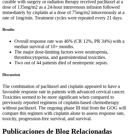
curable with surgery or radiation therapy received paclitaxel at a
dose of 135mg/m2 as a 24-hour intravenous infusion followed
immediately by cisplatin at a dose of 75mg/m2 intravenously at a
rate of 1mg/min. Treatment cycles were repeated every 21 days.
Results
Overall response rate was 46% (CR 12%, PR 34%) with a
median survival of 10+ months.
The major dose-limiting factors were neutropenia,
thrombocytopenia, and gastrointestinal toxicities.
Two out of 44 patients died of neutropenic sepsis.
Discussion
The combination of paclitaxel and cisplatin appeared to have a
favorable response rate in patients with advanced cervical cancer.
Toxicities seemed to be more significant when compared to
previously reported regimens of cisplatin-based chemotherapy
without paclitaxel. The ongoing phase III trial from the GOG will
compare this regimen with cisplatin alone to assess response rate,
toxicity, progression-free survival, and survival.
Publicaciones de Blog Relacionadas