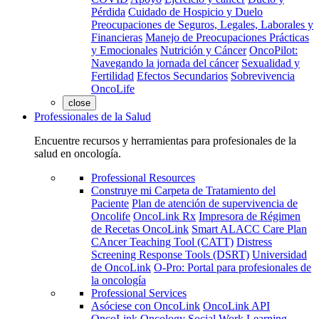
Pérdida
Cuidado de Hospicio y Duelo
Preocupaciones de Seguros, Legales, Laborales y
Financieras
Manejo de Preocupaciones Prácticas
y Emocionales
Nutrición y Cáncer
OncoPilot:
Navegando la jornada del cáncer
Sexualidad y
Fertilidad
Efectos Secundarios
Sobrevivencia
OncoLife
close
Professionales de la Salud
Encuentre recursos y herramientas para profesionales de la
salud en oncología.
Professional Resources
Construye mi Carpeta de Tratamiento del
Paciente
Plan de atención de supervivencia de
Oncolife
OncoLink Rx
Impresora de Régimen
de Recetas OncoLink
Smart ALACC Care Plan
CAncer Teaching Tool (CATT)
Distress
Screening Response Tools (DSRT)
Universidad
de OncoLink
O-Pro: Portal para profesionales de
la oncología
Professional Services
Asóciese con OncoLink
OncoLink API
OncoLink Oncology Social Work Learning