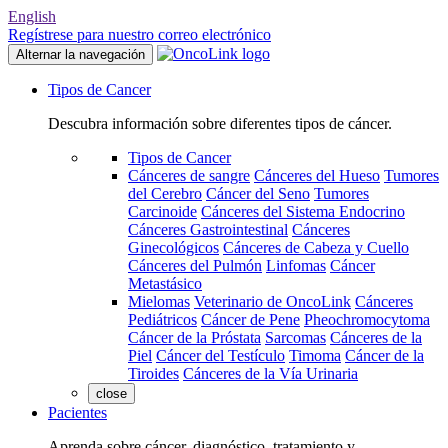
English
Regístrese para nuestro correo electrónico
Alternar la navegación
Tipos de Cancer
Descubra información sobre diferentes tipos de cáncer.
Tipos de Cancer
Cánceres de sangre
Cánceres del Hueso
Tumores
del Cerebro
Cáncer del Seno
Tumores
Carcinoide
Cánceres del Sistema Endocrino
Cánceres Gastrointestinal
Cánceres
Ginecológicos
Cánceres de Cabeza y Cuello
Cánceres del Pulmón
Linfomas
Cáncer
Metastásico
Mielomas
Veterinario de OncoLink
Cánceres
Pediátricos
Cáncer de Pene
Pheochromocytoma
Cáncer de la Próstata
Sarcomas
Cánceres de la
Piel
Cáncer del Testículo
Timoma
Cáncer de la
Tiroides
Cánceres de la Vía Urinaria
close
Pacientes
Aprenda sobre cáncer, diagnóstico, tratamiento y