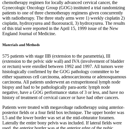
chemotherapy regimen for locally advanced cervical cancer, the
Gynecologic Oncology Group (GOG) instituted a trial randomizing
patients to one of three chemotherapy regimens given concurrently
with radiotherapy. The three study arms were 1) weekly cisplatin 2)
cisplatin, hydroxyurea and fluorouracil, 3) hydroxyurea. The results
of this trial were reported in the April 15, 1999 issue of the New
England Journal of Medicine.
Materials and Methods
575 patients with stage IIB (extension to the parametria), III
(extension to the pelvic side wall) and IVA (involvement of bladder
or rectum) were enrolled between 1992 and 1997. All tumors were
histologically confirmed by the GOG pathology committee to be
either squamous cell carcinoma, adenocarcinoma or adenosquamous
carcinoma. All patients underwent an extraperitoneal lymph node
biopsy and had to be pathologically para-aortic lymph node
negative, have a GOG performance status of 3 or less, and have no
history of treatment of cervical cancer or have had other cancers.
Patients were treated with megavoltage radiotherapy using anterior-
posterior fields or a four field box technique. The upper border was
L5 and the lower border was set at the mid-obturator foramen.
Laterally the entire bony pelvis was included. If lateral fields were
used, the anterior border was at the anterior edge of the pubic