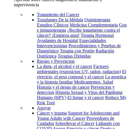
supervivencia
Tratamiento del Cancer
Trasplantes De la Médula
Quimioterapia
Estudios Clínicos
Medicina Complementaria
Gen
e inmunoterapia
¿Recibe tratamiento contra el
cáncer? ¡Empieza aqui!
Terapia Hormonal
Ayudantes de Hospital
Especialidades
Intervencionistas
Procedimientos y Pruebas de
Diagnóstico
Terapia con Protón
Radiación
Quirúrgica
Terapias Dirigidas
Riesgo y Prevencion
La dieta, el alcohol y el cancer
Factores
ambientales (exposicion UV, radon, radiacion)
El
ejercicio, el peso corporal y el cancer
La genetica
y la historia familiar
Medicamentos, Salud
Historia y el riesgo de cancer
Prevencion y
deteccion
Historia Sexual y Virus del Papiloma
Humano (HPV)
El fumar y el cancer
Reduce My
Risk Tool
Apoyar
Cáncer y trauma
Support for Adolescents and
Young Adults with Cancer
Proveedores de
Cuidados
Sobrellevar el Cáncer
Lidiando con
COVID
Apoyo
Ejercicio y cáncer
Duelo y