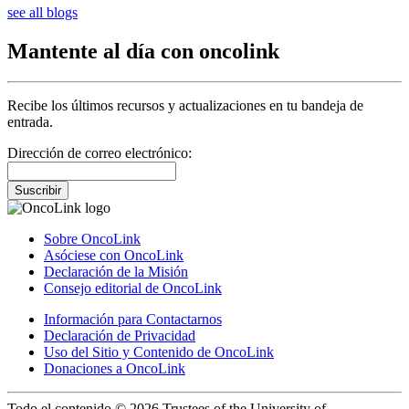
see all blogs
Mantente al día con oncolink
Recibe los últimos recursos y actualizaciones en tu bandeja de
entrada.
Dirección de correo electrónico:
Suscribir
Sobre OncoLink
Asóciese con OncoLink
Declaración de la Misión
Consejo editorial de OncoLink
Información para Contactarnos
Declaración de Privacidad
Uso del Sitio y Contenido de OncoLink
Donaciones a OncoLink
Todo el contenido © 2026 Trustees of the University of