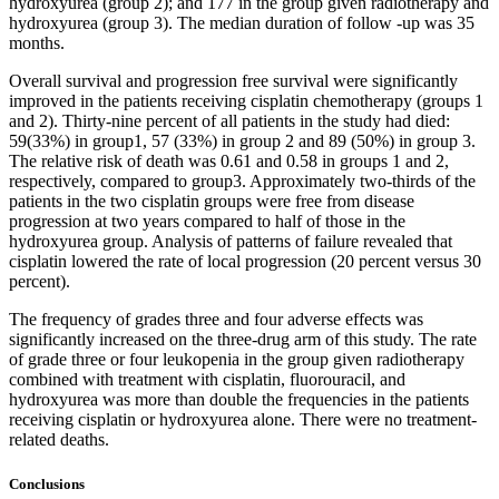
hydroxyurea (group 2); and 177 in the group given radiotherapy and
hydroxyurea (group 3). The median duration of follow -up was 35
months.
Overall survival and progression free survival were significantly
improved in the patients receiving cisplatin chemotherapy (groups 1
and 2). Thirty-nine percent of all patients in the study had died:
59(33%) in group1, 57 (33%) in group 2 and 89 (50%) in group 3.
The relative risk of death was 0.61 and 0.58 in groups 1 and 2,
respectively, compared to group3. Approximately two-thirds of the
patients in the two cisplatin groups were free from disease
progression at two years compared to half of those in the
hydroxyurea group. Analysis of patterns of failure revealed that
cisplatin lowered the rate of local progression (20 percent versus 30
percent).
The frequency of grades three and four adverse effects was
significantly increased on the three-drug arm of this study. The rate
of grade three or four leukopenia in the group given radiotherapy
combined with treatment with cisplatin, fluorouracil, and
hydroxyurea was more than double the frequencies in the patients
receiving cisplatin or hydroxyurea alone. There were no treatment-
related deaths.
Conclusions