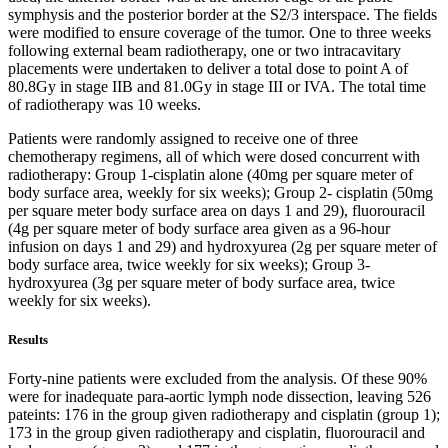
symphysis and the posterior border at the S2/3 interspace. The fields
were modified to ensure coverage of the tumor. One to three weeks
following external beam radiotherapy, one or two intracavitary
placements were undertaken to deliver a total dose to point A of
80.8Gy in stage IIB and 81.0Gy in stage III or IVA. The total time
of radiotherapy was 10 weeks.
Patients were randomly assigned to receive one of three
chemotherapy regimens, all of which were dosed concurrent with
radiotherapy: Group 1-cisplatin alone (40mg per square meter of
body surface area, weekly for six weeks); Group 2- cisplatin (50mg
per square meter body surface area on days 1 and 29), fluorouracil
(4g per square meter of body surface area given as a 96-hour
infusion on days 1 and 29) and hydroxyurea (2g per square meter of
body surface area, twice weekly for six weeks); Group 3-
hydroxyurea (3g per square meter of body surface area, twice
weekly for six weeks).
Results
Forty-nine patients were excluded from the analysis. Of these 90%
were for inadequate para-aortic lymph node dissection, leaving 526
pateints: 176 in the group given radiotherapy and cisplatin (group 1);
173 in the group given radiotherapy and cisplatin, fluorouracil and