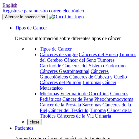
English
Regístrese para nuestro correo electrónico
Alternar la navegación
Tipos de Cancer
Descubra información sobre diferentes tipos de cáncer.
Tipos de Cancer
Cánceres de sangre
Cánceres del Hueso
Tumores
del Cerebro
Cáncer del Seno
Tumores
Carcinoide
Cánceres del Sistema Endocrino
Cánceres Gastrointestinal
Cánceres
Ginecológicos
Cánceres de Cabeza y Cuello
Cánceres del Pulmón
Linfomas
Cáncer
Metastásico
Mielomas
Veterinario de OncoLink
Cánceres
Pediátricos
Cáncer de Pene
Pheochromocytoma
Cáncer de la Próstata
Sarcomas
Cánceres de la
Piel
Cáncer del Testículo
Timoma
Cáncer de la
Tiroides
Cánceres de la Vía Urinaria
close
Pacientes
Aprenda sobre cáncer, diagnóstico, tratamiento y