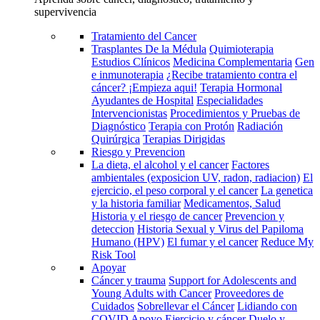
supervivencia
Tratamiento del Cancer
Trasplantes De la Médula
Quimioterapia
Estudios Clínicos
Medicina Complementaria
Gen
e inmunoterapia
¿Recibe tratamiento contra el
cáncer? ¡Empieza aqui!
Terapia Hormonal
Ayudantes de Hospital
Especialidades
Intervencionistas
Procedimientos y Pruebas de
Diagnóstico
Terapia con Protón
Radiación
Quirúrgica
Terapias Dirigidas
Riesgo y Prevencion
La dieta, el alcohol y el cancer
Factores
ambientales (exposicion UV, radon, radiacion)
El
ejercicio, el peso corporal y el cancer
La genetica
y la historia familiar
Medicamentos, Salud
Historia y el riesgo de cancer
Prevencion y
deteccion
Historia Sexual y Virus del Papiloma
Humano (HPV)
El fumar y el cancer
Reduce My
Risk Tool
Apoyar
Cáncer y trauma
Support for Adolescents and
Young Adults with Cancer
Proveedores de
Cuidados
Sobrellevar el Cáncer
Lidiando con
COVID
Apoyo
Ejercicio y cáncer
Duelo y