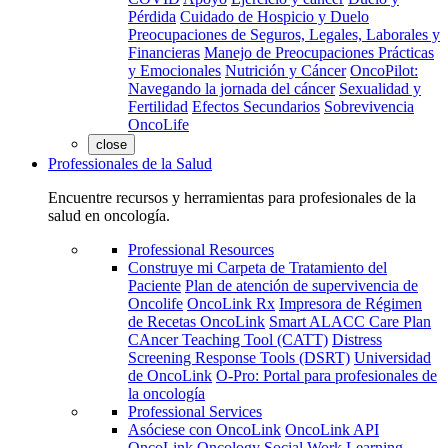
Pérdida
Cuidado de Hospicio y Duelo
Preocupaciones de Seguros, Legales, Laborales y
Financieras
Manejo de Preocupaciones Prácticas
y Emocionales
Nutrición y Cáncer
OncoPilot:
Navegando la jornada del cáncer
Sexualidad y
Fertilidad
Efectos Secundarios
Sobrevivencia
OncoLife
close
Professionales de la Salud
Encuentre recursos y herramientas para profesionales de la
salud en oncología.
Professional Resources
Construye mi Carpeta de Tratamiento del
Paciente
Plan de atención de supervivencia de
Oncolife
OncoLink Rx
Impresora de Régimen
de Recetas OncoLink
Smart ALACC Care Plan
CAncer Teaching Tool (CATT)
Distress
Screening Response Tools (DSRT)
Universidad
de OncoLink
O-Pro: Portal para profesionales de
la oncología
Professional Services
Asóciese con OncoLink
OncoLink API
OncoLink Oncology Social Work Learning