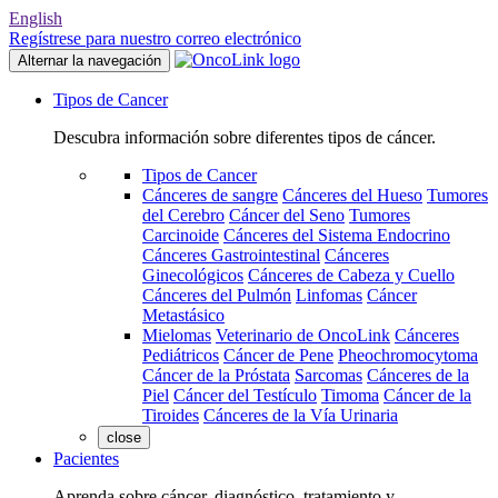
English
Regístrese para nuestro correo electrónico
Alternar la navegación
Tipos de Cancer
Descubra información sobre diferentes tipos de cáncer.
Tipos de Cancer
Cánceres de sangre
Cánceres del Hueso
Tumores
del Cerebro
Cáncer del Seno
Tumores
Carcinoide
Cánceres del Sistema Endocrino
Cánceres Gastrointestinal
Cánceres
Ginecológicos
Cánceres de Cabeza y Cuello
Cánceres del Pulmón
Linfomas
Cáncer
Metastásico
Mielomas
Veterinario de OncoLink
Cánceres
Pediátricos
Cáncer de Pene
Pheochromocytoma
Cáncer de la Próstata
Sarcomas
Cánceres de la
Piel
Cáncer del Testículo
Timoma
Cáncer de la
Tiroides
Cánceres de la Vía Urinaria
close
Pacientes
Aprenda sobre cáncer, diagnóstico, tratamiento y