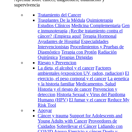
supervivencia
Tratamiento del Cancer
Trasplantes De la Médula
Quimioterapia
Estudios Clínicos
Medicina Complementaria
Gen
e inmunoterapia
¿Recibe tratamiento contra el
cáncer? ¡Empieza aqui!
Terapia Hormonal
Ayudantes de Hospital
Especialidades
Intervencionistas
Procedimientos y Pruebas de
Diagnóstico
Terapia con Protón
Radiación
Quirúrgica
Terapias Dirigidas
Riesgo y Prevencion
La dieta, el alcohol y el cancer
Factores
ambientales (exposicion UV, radon, radiacion)
El
ejercicio, el peso corporal y el cancer
La genetica
y la historia familiar
Medicamentos, Salud
Historia y el riesgo de cancer
Prevencion y
deteccion
Historia Sexual y Virus del Papiloma
Humano (HPV)
El fumar y el cancer
Reduce My
Risk Tool
Apoyar
Cáncer y trauma
Support for Adolescents and
Young Adults with Cancer
Proveedores de
Cuidados
Sobrellevar el Cáncer
Lidiando con
COVID
Apoyo
Ejercicio y cáncer
Duelo y