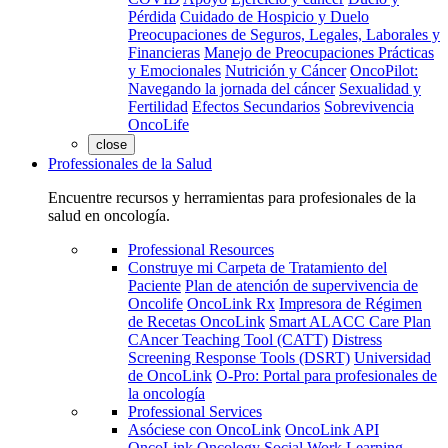
Pérdida
Cuidado de Hospicio y Duelo
Preocupaciones de Seguros, Legales, Laborales y
Financieras
Manejo de Preocupaciones Prácticas
y Emocionales
Nutrición y Cáncer
OncoPilot:
Navegando la jornada del cáncer
Sexualidad y
Fertilidad
Efectos Secundarios
Sobrevivencia
OncoLife
close
Professionales de la Salud
Encuentre recursos y herramientas para profesionales de la
salud en oncología.
Professional Resources
Construye mi Carpeta de Tratamiento del
Paciente
Plan de atención de supervivencia de
Oncolife
OncoLink Rx
Impresora de Régimen
de Recetas OncoLink
Smart ALACC Care Plan
CAncer Teaching Tool (CATT)
Distress
Screening Response Tools (DSRT)
Universidad
de OncoLink
O-Pro: Portal para profesionales de
la oncología
Professional Services
Asóciese con OncoLink
OncoLink API
OncoLink Oncology Social Work Learning