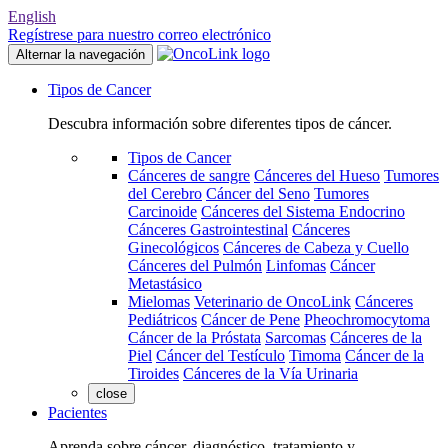
English
Regístrese para nuestro correo electrónico
Alternar la navegación
Tipos de Cancer
Descubra información sobre diferentes tipos de cáncer.
Tipos de Cancer
Cánceres de sangre
Cánceres del Hueso
Tumores
del Cerebro
Cáncer del Seno
Tumores
Carcinoide
Cánceres del Sistema Endocrino
Cánceres Gastrointestinal
Cánceres
Ginecológicos
Cánceres de Cabeza y Cuello
Cánceres del Pulmón
Linfomas
Cáncer
Metastásico
Mielomas
Veterinario de OncoLink
Cánceres
Pediátricos
Cáncer de Pene
Pheochromocytoma
Cáncer de la Próstata
Sarcomas
Cánceres de la
Piel
Cáncer del Testículo
Timoma
Cáncer de la
Tiroides
Cánceres de la Vía Urinaria
close
Pacientes
Aprenda sobre cáncer, diagnóstico, tratamiento y