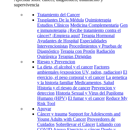
supervivencia
Tratamiento del Cancer
Trasplantes De la Médula
Quimioterapia
Estudios Clínicos
Medicina Complementaria
Gen
e inmunoterapia
¿Recibe tratamiento contra el
cáncer? ¡Empieza aqui!
Terapia Hormonal
Ayudantes de Hospital
Especialidades
Intervencionistas
Procedimientos y Pruebas de
Diagnóstico
Terapia con Protón
Radiación
Quirúrgica
Terapias Dirigidas
Riesgo y Prevencion
La dieta, el alcohol y el cancer
Factores
ambientales (exposicion UV, radon, radiacion)
El
ejercicio, el peso corporal y el cancer
La genetica
y la historia familiar
Medicamentos, Salud
Historia y el riesgo de cancer
Prevencion y
deteccion
Historia Sexual y Virus del Papiloma
Humano (HPV)
El fumar y el cancer
Reduce My
Risk Tool
Apoyar
Cáncer y trauma
Support for Adolescents and
Young Adults with Cancer
Proveedores de
Cuidados
Sobrellevar el Cáncer
Lidiando con
COVID
Apoyo
Ejercicio y cáncer
Duelo y