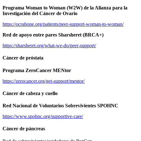
Programa Woman to Woman (W2W) de la Alianza para la
Investigación del Cáncer de Ovario
https://ocrahope.org/patients/peer-support-woman-to-woman/
Red de apoyo entre pares Sharsheret (BRCA+)
https://sharsheret.org/what-we-do/peer-support/
Cáncer de próstata
Programa ZeroCancer MENtor
https://zerocancer.org/get-support/mentor/
Cáncer de cabeza y cuello
Red Nacional de Voluntarios Sobrevivientes SPOHNC
https://www.spohnc.org/supportive-care/
Cáncer de páncreas