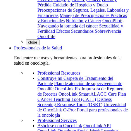
Pérdida
Cuidado de Hospicio y Duelo
Preocupaciones de Seguros, Legales, Laborales y
Financieras
Manejo de Preocupaciones Prácticas
y Emocionales
Nutrición y Cáncer
OncoPilot:
Navegando la jornada del cáncer
Sexualidad y
Fertilidad
Efectos Secundarios
Sobrevivencia
OncoLife
close
Professionales de la Salud
Encuentre recursos y herramientas para profesionales de la
salud en oncología.
Professional Resources
Construye mi Carpeta de Tratamiento del
Paciente
Plan de atención de supervivencia de
Oncolife
OncoLink Rx
Impresora de Régimen
de Recetas OncoLink
Smart ALACC Care Plan
CAncer Teaching Tool (CATT)
Distress
Screening Response Tools (DSRT)
Universidad
de OncoLink
O-Pro: Portal para profesionales de
la oncología
Professional Services
Asóciese con OncoLink
OncoLink API
OncoLink Oncology Social Work Learning