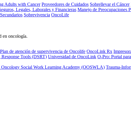
ng Adults with Cancer
Proveedores de Cuidados
Sobrellevar el Cáncer
eguros, Legales, Laborales y Financieras
Manejo de Preocupaciones P
 Secundarios
Sobrevivencia
OncoLife
d en oncología.
Plan de atención de supervivencia de Oncolife
OncoLink Rx
Impresor
ng Response Tools (DSRT)
Universidad de OncoLink
O-Pro: Portal para
 Oncology Social Work Learning Academy (OOSWLA)
Trauma-Infor