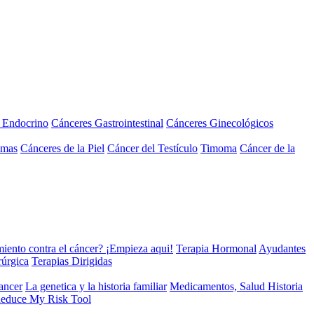
a Endocrino
Cánceres Gastrointestinal
Cánceres Ginecológicos
omas
Cánceres de la Piel
Cáncer del Testículo
Timoma
Cáncer de la
miento contra el cáncer? ¡Empieza aqui!
Terapia Hormonal
Ayudantes
rúrgica
Terapias Dirigidas
cancer
La genetica y la historia familiar
Medicamentos, Salud Historia
educe My Risk Tool