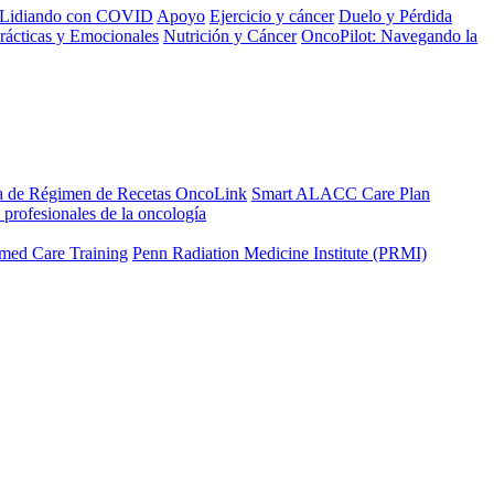
Lidiando con COVID
Apoyo
Ejercicio y cáncer
Duelo y Pérdida
rácticas y Emocionales
Nutrición y Cáncer
OncoPilot: Navegando la
a de Régimen de Recetas OncoLink
Smart ALACC Care Plan
 profesionales de la oncología
med Care Training
Penn Radiation Medicine Institute (PRMI)