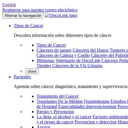
English
Regístrese para nuestro correo electrónico
Alternar la navegación
Tipos de Cancer
Descubra información sobre diferentes tipos de cáncer.
Tipos de Cancer
Cánceres de sangre
Cánceres del Hueso
Tumores d
Cánceres de Cabeza y Cuello
Cánceres del Pulmó
Mielomas
Veterinario de OncoLink
Cánceres Pediá
Tiroides
Cánceres de la Vía Urinaria
close
Pacientes
Aprenda sobre cáncer, diagnóstico, tratamiento y supervivencia
Tratamiento del Cancer
Trasplantes De la Médula
Quimioterapia
Estudios 
de Hospital
Especialidades Intervencionistas
Proce
Riesgo y Prevencion
La dieta, el alcohol y el cancer
Factores ambientale
y el riesgo de cancer
Prevencion y deteccion
Histo
Apoyar