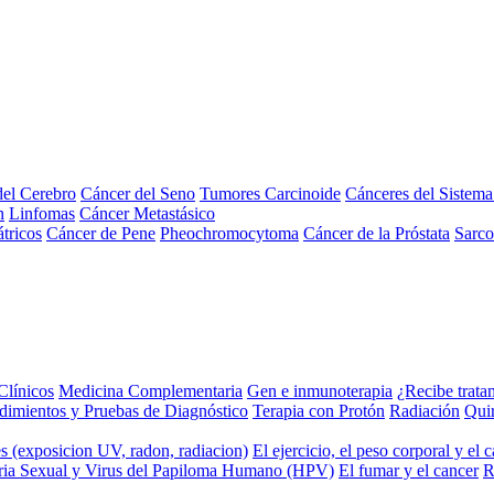
el Cerebro
Cáncer del Seno
Tumores Carcinoide
Cánceres del Sistem
n
Linfomas
Cáncer Metastásico
tricos
Cáncer de Pene
Pheochromocytoma
Cáncer de la Próstata
Sarc
Clínicos
Medicina Complementaria
Gen e inmunoterapia
¿Recibe trata
dimientos y Pruebas de Diagnóstico
Terapia con Protón
Radiación
Qui
s (exposicion UV, radon, radiacion)
El ejercicio, el peso corporal y el 
ria Sexual y Virus del Papiloma Humano (HPV)
El fumar y el cancer
R