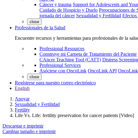
Cáncer y trauma
Support for Adolescents and You
Cuidado de Hospicio y Duelo
Preocupaciones de S
jornada del cáncer
Sexualidad y Fertilidad
Efectos
close
Professionales de la Salud
Encuentre recursos y herramientas para profesionales de la salu
Professional Resources
Construye mi Carpeta de Tratamiento del Paciente
CAncer Teaching Tool (CATT)
Distress Screeni
Professional Services
Asóciese con OncoLink
OncoLink API
OncoLink
close
Regístrese para nuestro correo electrónico
English
Apoyar
Sexualidad y Fertilidad
Fertility
Life Vs. Life: fertility preservation for cancer patients [Video]
Descargar e imprimir
Cambiar tamaño e imprimir