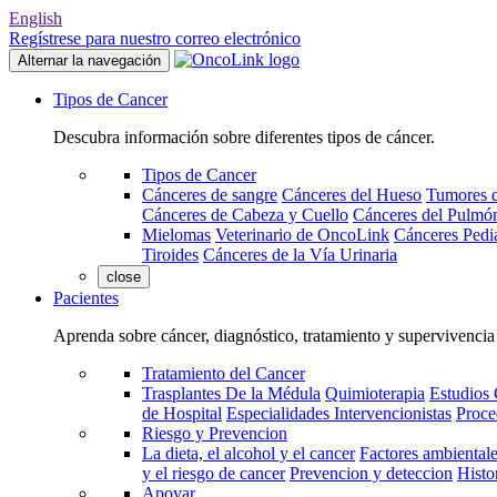
English
Regístrese para nuestro correo electrónico
Alternar la navegación
Tipos de Cancer
Descubra información sobre diferentes tipos de cáncer.
Tipos de Cancer
Cánceres de sangre
Cánceres del Hueso
Tumores d
Cánceres de Cabeza y Cuello
Cánceres del Pulmó
Mielomas
Veterinario de OncoLink
Cánceres Pediá
Tiroides
Cánceres de la Vía Urinaria
close
Pacientes
Aprenda sobre cáncer, diagnóstico, tratamiento y supervivencia
Tratamiento del Cancer
Trasplantes De la Médula
Quimioterapia
Estudios 
de Hospital
Especialidades Intervencionistas
Proce
Riesgo y Prevencion
La dieta, el alcohol y el cancer
Factores ambientale
y el riesgo de cancer
Prevencion y deteccion
Histo
Apoyar