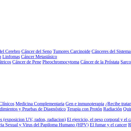
el Cerebro
Cáncer del Seno
Tumores Carcinoide
Cánceres del Sistem
n
Linfomas
Cáncer Metastásico
tricos
Cáncer de Pene
Pheochromocytoma
Cáncer de la Próstata
Sarc
Clínicos
Medicina Complementaria
Gen e inmunoterapia
¿Recibe trata
dimientos y Pruebas de Diagnóstico
Terapia con Protón
Radiación
Qui
s (exposicion UV, radon, radiacion)
El ejercicio, el peso corporal y el 
ria Sexual y Virus del Papiloma Humano (HPV)
El fumar y el cancer
R