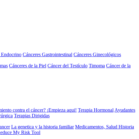
a Endocrino
Cánceres Gastrointestinal
Cánceres Ginecológicos
omas
Cánceres de la Piel
Cáncer del Testículo
Timoma
Cáncer de la
miento contra el cáncer? ¡Empieza aqui!
Terapia Hormonal
Ayudantes
rúrgica
Terapias Dirigidas
cancer
La genetica y la historia familiar
Medicamentos, Salud Historia
educe My Risk Tool