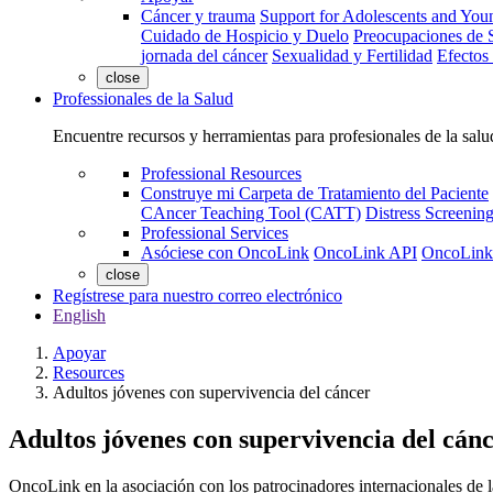
Cáncer y trauma
Support for Adolescents and You
Cuidado de Hospicio y Duelo
Preocupaciones de S
jornada del cáncer
Sexualidad y Fertilidad
Efectos
close
Professionales de la Salud
Encuentre recursos y herramientas para profesionales de la salu
Professional Resources
Construye mi Carpeta de Tratamiento del Paciente
CAncer Teaching Tool (CATT)
Distress Screeni
Professional Services
Asóciese con OncoLink
OncoLink API
OncoLink
close
Regístrese para nuestro correo electrónico
English
Apoyar
Resources
Adultos jóvenes con supervivencia del cáncer
Adultos jóvenes con supervivencia del cán
OncoLink en la asociación con los patrocinadores internacionales de l