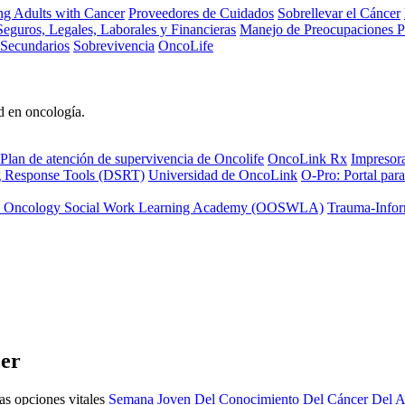
ng Adults with Cancer
Proveedores de Cuidados
Sobrellevar el Cáncer
eguros, Legales, Laborales y Financieras
Manejo de Preocupaciones P
 Secundarios
Sobrevivencia
OncoLife
d en oncología.
Plan de atención de supervivencia de Oncolife
OncoLink Rx
Impresor
ng Response Tools (DSRT)
Universidad de OncoLink
O-Pro: Portal para
 Oncology Social Work Learning Academy (OOSWLA)
Trauma-Infor
cer
as opciones vitales
Semana Joven Del Conocimiento Del Cáncer Del A