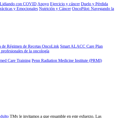
Lidiando con COVID
Apoyo
Ejercicio y cáncer
Duelo y Pérdida
rácticas y Emocionales
Nutrición y Cáncer
OncoPilot: Navegando la
a de Régimen de Recetas OncoLink
Smart ALACC Care Plan
 profesionales de la oncología
med Care Training
Penn Radiation Medicine Institute (PRMI)
dulto
TMy le invitamos a que ensamble en este esfuerzo. Las