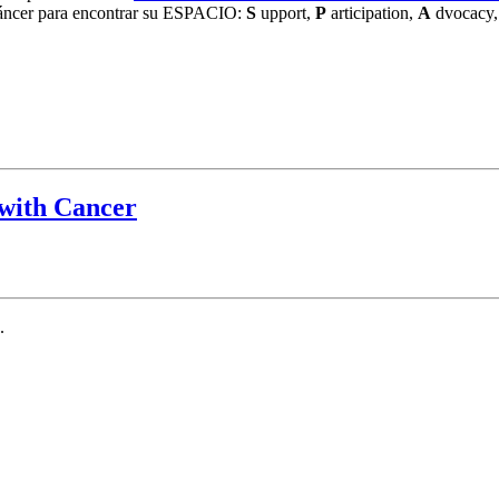
l cáncer para encontrar su ESPACIO:
S
upport,
P
articipation,
A
dvocacy
 with Cancer
.