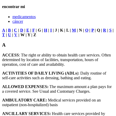
encontrar mi
medicamentos
cáncer
A
|
B
|
C
|
D
|
E
|
F
| G |
H
|
I
| J | K | L |
M
| N |
O
|
P
| Q |
R
|
S
|
T
|
U
|
V
| W | Y | Z
A
ACCESS
: The right or ability to obtain health care services. Often
determined by location of facilities, transportation, hours of
operation, cost of care and availability.
ACTIVITIES OF DAILY LIVING (ADLs
): Daily routine of
self-care activities such as dressing, bathing and eating.
ALLOWED EXPENSES:
The maximum amount a plan pays for
a covered service. See Usual and Customary Charges.
AMBULATORY CARE:
Medical services provided on an
outpatient (non-hospitalized) basis
ANCILLARY SERVICES:
Health care services provided by