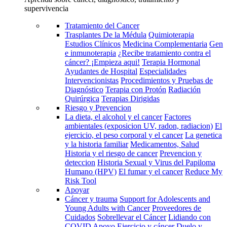
supervivencia
Tratamiento del Cancer
Trasplantes De la Médula
Quimioterapia
Estudios Clínicos
Medicina Complementaria
Gen
e inmunoterapia
¿Recibe tratamiento contra el
cáncer? ¡Empieza aqui!
Terapia Hormonal
Ayudantes de Hospital
Especialidades
Intervencionistas
Procedimientos y Pruebas de
Diagnóstico
Terapia con Protón
Radiación
Quirúrgica
Terapias Dirigidas
Riesgo y Prevencion
La dieta, el alcohol y el cancer
Factores
ambientales (exposicion UV, radon, radiacion)
El
ejercicio, el peso corporal y el cancer
La genetica
y la historia familiar
Medicamentos, Salud
Historia y el riesgo de cancer
Prevencion y
deteccion
Historia Sexual y Virus del Papiloma
Humano (HPV)
El fumar y el cancer
Reduce My
Risk Tool
Apoyar
Cáncer y trauma
Support for Adolescents and
Young Adults with Cancer
Proveedores de
Cuidados
Sobrellevar el Cáncer
Lidiando con
COVID
Apoyo
Ejercicio y cáncer
Duelo y