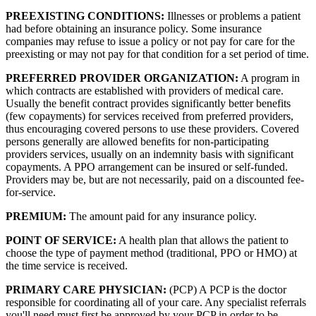
PREEXISTING CONDITIONS:
Illnesses or problems a patient
had before obtaining an insurance policy. Some insurance
companies may refuse to issue a policy or not pay for care for the
preexisting or may not pay for that condition for a set period of time.
PREFERRED PROVIDER ORGANIZATION:
A program in
which contracts are established with providers of medical care.
Usually the benefit contract provides significantly better benefits
(few copayments) for services received from preferred providers,
thus encouraging covered persons to use these providers. Covered
persons generally are allowed benefits for non-participating
providers services, usually on an indemnity basis with significant
copayments. A PPO arrangement can be insured or self-funded.
Providers may be, but are not necessarily, paid on a discounted fee-
for-service.
PREMIUM:
The amount paid for any insurance policy.
POINT OF SERVICE:
A health plan that allows the patient to
choose the type of payment method (traditional, PPO or HMO) at
the time service is received.
PRIMARY CARE PHYSICIAN:
(PCP) A PCP is the doctor
responsible for coordinating all of your care. Any specialist referrals
you'll need must first be approved by your PCP in order to be