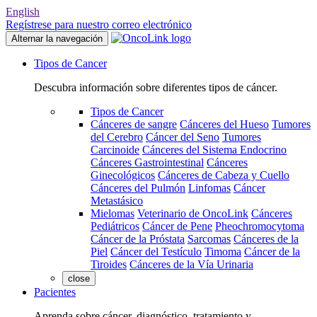
English
Regístrese para nuestro correo electrónico
Alternar la navegación
Tipos de Cancer
Descubra información sobre diferentes tipos de cáncer.
Tipos de Cancer
Cánceres de sangre
Cánceres del Hueso
Tumores
del Cerebro
Cáncer del Seno
Tumores
Carcinoide
Cánceres del Sistema Endocrino
Cánceres Gastrointestinal
Cánceres
Ginecológicos
Cánceres de Cabeza y Cuello
Cánceres del Pulmón
Linfomas
Cáncer
Metastásico
Mielomas
Veterinario de OncoLink
Cánceres
Pediátricos
Cáncer de Pene
Pheochromocytoma
Cáncer de la Próstata
Sarcomas
Cánceres de la
Piel
Cáncer del Testículo
Timoma
Cáncer de la
Tiroides
Cánceres de la Vía Urinaria
close
Pacientes
Aprenda sobre cáncer, diagnóstico, tratamiento y