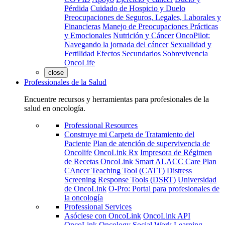
Pérdida
Cuidado de Hospicio y Duelo
Preocupaciones de Seguros, Legales, Laborales y
Financieras
Manejo de Preocupaciones Prácticas
y Emocionales
Nutrición y Cáncer
OncoPilot:
Navegando la jornada del cáncer
Sexualidad y
Fertilidad
Efectos Secundarios
Sobrevivencia
OncoLife
close
Professionales de la Salud
Encuentre recursos y herramientas para profesionales de la
salud en oncología.
Professional Resources
Construye mi Carpeta de Tratamiento del
Paciente
Plan de atención de supervivencia de
Oncolife
OncoLink Rx
Impresora de Régimen
de Recetas OncoLink
Smart ALACC Care Plan
CAncer Teaching Tool (CATT)
Distress
Screening Response Tools (DSRT)
Universidad
de OncoLink
O-Pro: Portal para profesionales de
la oncología
Professional Services
Asóciese con OncoLink
OncoLink API
OncoLink Oncology Social Work Learning