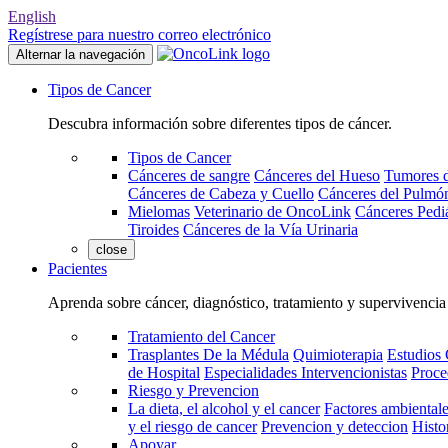
English
Regístrese para nuestro correo electrónico
Alternar la navegación
Tipos de Cancer
Descubra información sobre diferentes tipos de cáncer.
Tipos de Cancer
Cánceres de sangre
Cánceres del Hueso
Tumores d
Cánceres de Cabeza y Cuello
Cánceres del Pulmó
Mielomas
Veterinario de OncoLink
Cánceres Pediá
Tiroides
Cánceres de la Vía Urinaria
close
Pacientes
Aprenda sobre cáncer, diagnóstico, tratamiento y supervivencia
Tratamiento del Cancer
Trasplantes De la Médula
Quimioterapia
Estudios 
de Hospital
Especialidades Intervencionistas
Proce
Riesgo y Prevencion
La dieta, el alcohol y el cancer
Factores ambientale
y el riesgo de cancer
Prevencion y deteccion
Histo
Apoyar