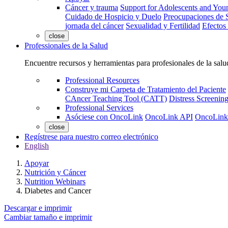
Cáncer y trauma
Support for Adolescents and You
Cuidado de Hospicio y Duelo
Preocupaciones de S
jornada del cáncer
Sexualidad y Fertilidad
Efectos
close
Professionales de la Salud
Encuentre recursos y herramientas para profesionales de la salu
Professional Resources
Construye mi Carpeta de Tratamiento del Paciente
CAncer Teaching Tool (CATT)
Distress Screeni
Professional Services
Asóciese con OncoLink
OncoLink API
OncoLink
close
Regístrese para nuestro correo electrónico
English
Apoyar
Nutrición y Cáncer
Nutrition Webinars
Diabetes and Cancer
Descargar e imprimir
Cambiar tamaño e imprimir