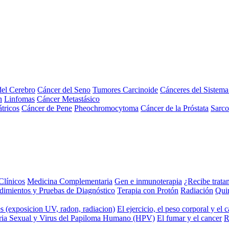
el Cerebro
Cáncer del Seno
Tumores Carcinoide
Cánceres del Sistem
n
Linfomas
Cáncer Metastásico
tricos
Cáncer de Pene
Pheochromocytoma
Cáncer de la Próstata
Sarc
Clínicos
Medicina Complementaria
Gen e inmunoterapia
¿Recibe trata
dimientos y Pruebas de Diagnóstico
Terapia con Protón
Radiación
Qui
s (exposicion UV, radon, radiacion)
El ejercicio, el peso corporal y el 
ria Sexual y Virus del Papiloma Humano (HPV)
El fumar y el cancer
R