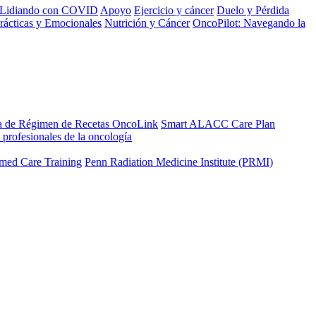
Lidiando con COVID
Apoyo
Ejercicio y cáncer
Duelo y Pérdida
rácticas y Emocionales
Nutrición y Cáncer
OncoPilot: Navegando la
a de Régimen de Recetas OncoLink
Smart ALACC Care Plan
 profesionales de la oncología
med Care Training
Penn Radiation Medicine Institute (PRMI)