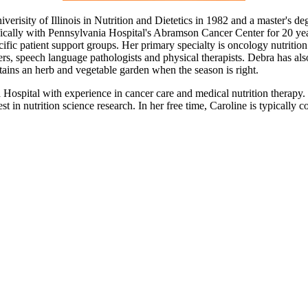
sity of Illinois in Nutrition and Dietetics in 1982 and a master's deg
ically with Pennsylvania Hospital's Abramson Cancer Center for 20 yea
fic patient support groups. Her primary specialty is oncology nutritio
oners, speech language pathologists and physical therapists. Debra has a
ntains an herb and vegetable garden when the season is right.
 Hospital with experience in cancer care and medical nutrition therapy. C
test in nutrition science research. In her free time, Caroline is typicall