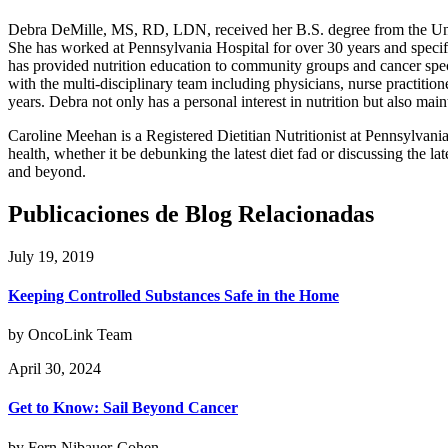
Debra DeMille, MS, RD, LDN, received her B.S. degree from the Univeri
She has worked at Pennsylvania Hospital for over 30 years and specif
has provided nutrition education to community groups and cancer speci
with the multi-disciplinary team including physicians, nurse practiti
years. Debra not only has a personal interest in nutrition but also mai
Caroline Meehan is a Registered Dietitian Nutritionist at Pennsylvania
health, whether it be debunking the latest diet fad or discussing the la
and beyond.
Publicaciones de Blog Relacionadas
July 19, 2019
Keeping Controlled Substances Safe in the Home
by OncoLink Team
April 30, 2024
Get to Know: Sail Beyond Cancer
by Fern Nibauer-Cohen