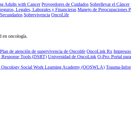
ng Adults with Cancer
Proveedores de Cuidados
Sobrellevar el Cáncer
eguros, Legales, Laborales y Financieras
Manejo de Preocupaciones P
 Secundarios
Sobrevivencia
OncoLife
d en oncología.
Plan de atención de supervivencia de Oncolife
OncoLink Rx
Impresor
ng Response Tools (DSRT)
Universidad de OncoLink
O-Pro: Portal para
 Oncology Social Work Learning Academy (OOSWLA)
Trauma-Infor