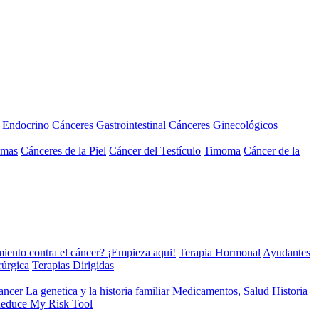
a Endocrino
Cánceres Gastrointestinal
Cánceres Ginecológicos
omas
Cánceres de la Piel
Cáncer del Testículo
Timoma
Cáncer de la
miento contra el cáncer? ¡Empieza aqui!
Terapia Hormonal
Ayudantes
rúrgica
Terapias Dirigidas
cancer
La genetica y la historia familiar
Medicamentos, Salud Historia
educe My Risk Tool