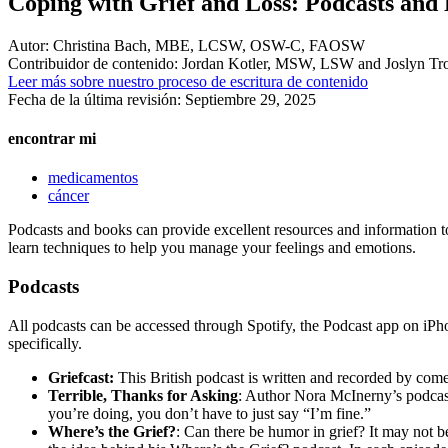
Coping with Grief and Loss: Podcasts and
Autor:
Christina Bach, MBE, LCSW, OSW-C, FAOSW
Contribuidor de contenido:
Jordan Kotler, MSW, LSW and Joslyn T
Leer más sobre nuestro proceso de escritura de contenido
Fecha de la última revisión:
Septiembre 29, 2025
encontrar mi
medicamentos
cáncer
Podcasts and books can provide excellent resources and information to 
learn techniques to help you manage your feelings and emotions.
Podcasts
All podcasts can be accessed through Spotify, the Podcast app on iPho
specifically.
Griefcast:
This British podcast is written and recorded by come
Terrible, Thanks for Asking
: Author Nora McInerny’s podcast
you’re doing, you don’t have to just say “I’m fine.”
Where’s the Grief?
: Can there be humor in grief? It may not b