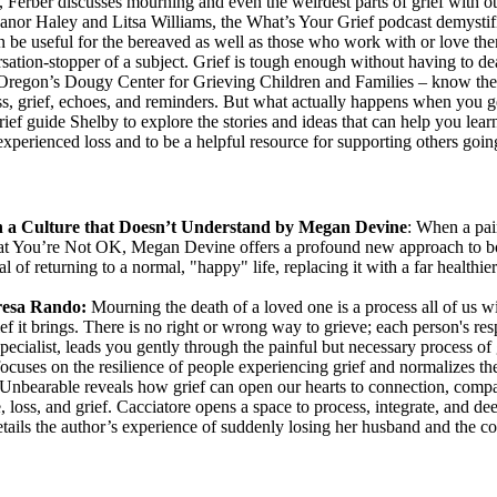
e, Ferber discusses mourning and even the weirdest parts of grief with 
eanor Haley and Litsa Williams, the What’s Your Grief podcast demystif
can be useful for the bereaved as well as those who work with or love th
sation-stopper of a subject. Grief is tough enough without having to deal
regon’s Dougy Center for Grieving Children and Families – know their s
oss, grief, echoes, and reminders. But what actually happens when you ge
ef guide Shelby to explore the stories and ideas that can help you learn 
perienced loss and to be a helpful resource for supporting others going
in a Culture that Doesn’t Understand by Megan Devine
: When a pain
That You’re Not OK, Megan Devine offers a profound new approach to bo
f returning to a normal, "happy" life, replacing it with a far healthier m
resa Rando:
Mourning the death of a loved one is a process all of us wi
rief it brings. There is no right or wrong way to grieve; each person's re
ialist, leads you gently through the painful but necessary process of g
focuses on the resilience of people experiencing grief and normalizes th
 Unbearable reveals how grief can open our hearts to connection, compa
loss, and grief. Cacciatore opens a space to process, integrate, and dee
tails the author’s experience of suddenly losing her husband and the co