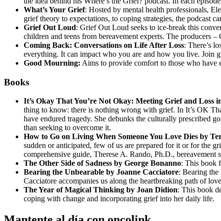
the idea behind his Where’s the Grief? podcast. In each episod
What’s Your Grief
: Hosted by mental health professionals, El
grief theory to expectations, to coping strategies, the podcast 
Grief Out Loud
: Grief Out Loud seeks to ice-break this conver
children and teens from bereavement experts. The producers – O
Coming Back: Conversations on Life After Loss
: There’s l
everything. It can impact who you are and how you live. Join gri
Good Mourning:
Aims to provide comfort to those who have ex
Books
It’s Okay That You’re Not Okay: Meeting Grief and Loss 
thing to know: there is nothing wrong with grief. In It’s OK 
have endured tragedy. She debunks the culturally prescribed goal o
than seeking to overcome it.
How to Go on Living When Someone You Love Dies by Te
sudden or anticipated, few of us are prepared for it or for the g
comprehensive guide, Therese A. Rando, Ph.D., bereavement spec
The Other Side of Sadness by George Bonanno
: This book 
Bearing the Unbearable by Joanne Cacciatore
: Bearing the
Cacciatore accompanies us along the heartbreaking path of love, 
The Year of Magical Thinking by Joan Didion
: This book de
coping with change and incorporating grief into her daily life.
Mantente al día con oncolink