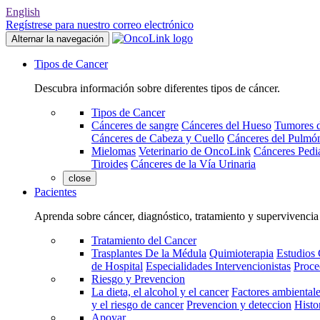
English
Regístrese para nuestro correo electrónico
Alternar la navegación
Tipos de Cancer
Descubra información sobre diferentes tipos de cáncer.
Tipos de Cancer
Cánceres de sangre
Cánceres del Hueso
Tumores d
Cánceres de Cabeza y Cuello
Cánceres del Pulmó
Mielomas
Veterinario de OncoLink
Cánceres Pediá
Tiroides
Cánceres de la Vía Urinaria
close
Pacientes
Aprenda sobre cáncer, diagnóstico, tratamiento y supervivencia
Tratamiento del Cancer
Trasplantes De la Médula
Quimioterapia
Estudios 
de Hospital
Especialidades Intervencionistas
Proce
Riesgo y Prevencion
La dieta, el alcohol y el cancer
Factores ambientale
y el riesgo de cancer
Prevencion y deteccion
Histo
Apoyar