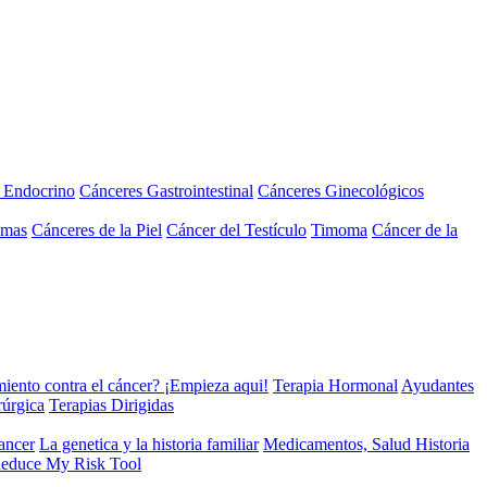
a Endocrino
Cánceres Gastrointestinal
Cánceres Ginecológicos
omas
Cánceres de la Piel
Cáncer del Testículo
Timoma
Cáncer de la
miento contra el cáncer? ¡Empieza aqui!
Terapia Hormonal
Ayudantes
rúrgica
Terapias Dirigidas
cancer
La genetica y la historia familiar
Medicamentos, Salud Historia
educe My Risk Tool