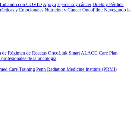
Lidiando con COVID
Apoyo
Ejercicio y cáncer
Duelo y Pérdida
rácticas y Emocionales
Nutrición y Cáncer
OncoPilot: Navegando la
a de Régimen de Recetas OncoLink
Smart ALACC Care Plan
 profesionales de la oncología
med Care Training
Penn Radiation Medicine Institute (PRMI)