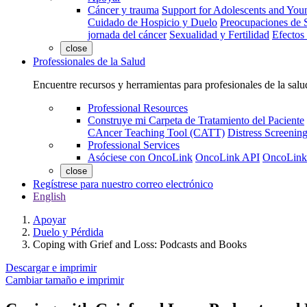
Cáncer y trauma
Support for Adolescents and You
Cuidado de Hospicio y Duelo
Preocupaciones de S
jornada del cáncer
Sexualidad y Fertilidad
Efectos
close
Professionales de la Salud
Encuentre recursos y herramientas para profesionales de la salu
Professional Resources
Construye mi Carpeta de Tratamiento del Paciente
CAncer Teaching Tool (CATT)
Distress Screeni
Professional Services
Asóciese con OncoLink
OncoLink API
OncoLink
close
Regístrese para nuestro correo electrónico
English
Apoyar
Duelo y Pérdida
Coping with Grief and Loss: Podcasts and Books
Descargar e imprimir
Cambiar tamaño e imprimir