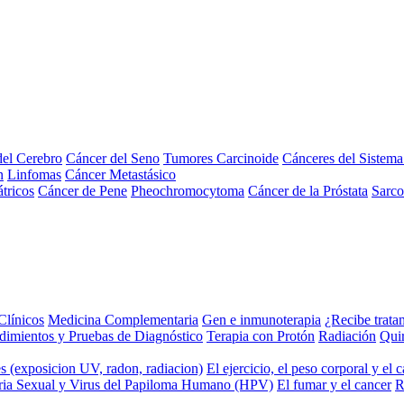
el Cerebro
Cáncer del Seno
Tumores Carcinoide
Cánceres del Sistem
n
Linfomas
Cáncer Metastásico
tricos
Cáncer de Pene
Pheochromocytoma
Cáncer de la Próstata
Sarc
Clínicos
Medicina Complementaria
Gen e inmunoterapia
¿Recibe trata
dimientos y Pruebas de Diagnóstico
Terapia con Protón
Radiación
Qui
s (exposicion UV, radon, radiacion)
El ejercicio, el peso corporal y el 
ria Sexual y Virus del Papiloma Humano (HPV)
El fumar y el cancer
R