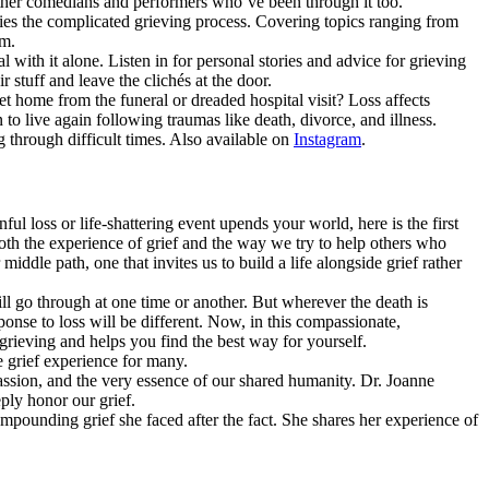
other comedians and performers who’ve been through it too.
ies the complicated grieving process. Covering topics ranging from
em.
 with it alone. Listen in for personal stories and advice for grieving
tuff and leave the clichés at the door.
t home from the funeral or dreaded hospital visit? Loss affects
to live again following traumas like death, divorce, and illness.
 through difficult times. Also available on
Instagram
.
ful loss or life-shattering event upends your world, here is the first
th the experience of grief and the way we try to help others who
iddle path, one that invites us to build a life alongside grief rather
ll go through at one time or another. But wherever the death is
sponse to loss will be different. Now, in this compassionate,
rieving and helps you find the best way for yourself.
e grief experience for many.
ssion, and the very essence of our shared humanity. Dr. Joanne
ply honor our grief.
mpounding grief she faced after the fact. She shares her experience of