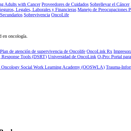
ng Adults with Cancer
Proveedores de Cuidados
Sobrellevar el Cáncer
eguros, Legales, Laborales y Financieras
Manejo de Preocupaciones P
 Secundarios
Sobrevivencia
OncoLife
d en oncología.
Plan de atención de supervivencia de Oncolife
OncoLink Rx
Impresor
ng Response Tools (DSRT)
Universidad de OncoLink
O-Pro: Portal para
 Oncology Social Work Learning Academy (OOSWLA)
Trauma-Infor