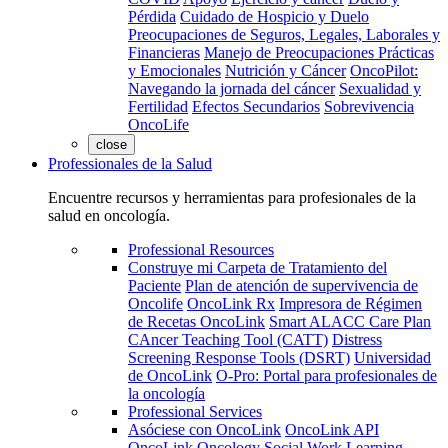
Pérdida
Cuidado de Hospicio y Duelo
Preocupaciones de Seguros, Legales, Laborales y
Financieras
Manejo de Preocupaciones Prácticas
y Emocionales
Nutrición y Cáncer
OncoPilot:
Navegando la jornada del cáncer
Sexualidad y
Fertilidad
Efectos Secundarios
Sobrevivencia
OncoLife
close
Professionales de la Salud
Encuentre recursos y herramientas para profesionales de la
salud en oncología.
Professional Resources
Construye mi Carpeta de Tratamiento del
Paciente
Plan de atención de supervivencia de
Oncolife
OncoLink Rx
Impresora de Régimen
de Recetas OncoLink
Smart ALACC Care Plan
CAncer Teaching Tool (CATT)
Distress
Screening Response Tools (DSRT)
Universidad
de OncoLink
O-Pro: Portal para profesionales de
la oncología
Professional Services
Asóciese con OncoLink
OncoLink API
OncoLink Oncology Social Work Learning