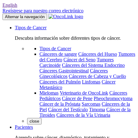
English
Regístrese para nuestro correo electrónico
Alternar la navegación
Tipos de Cancer
Descubra información sobre diferentes tipos de cáncer.
Tipos de Cancer
Cánceres de sangre
Cánceres del Hueso
Tumores
del Cerebro
Cáncer del Seno
Tumores
Carcinoide
Cánceres del Sistema Endocrino
Cánceres Gastrointestinal
Cánceres
Ginecológicos
Cánceres de Cabeza y Cuello
Cánceres del Pulmón
Linfomas
Cáncer
Metastásico
Mielomas
Veterinario de OncoLink
Cánceres
Pediátricos
Cáncer de Pene
Pheochromocytoma
Cáncer de la Próstata
Sarcomas
Cánceres de la
Piel
Cáncer del Testículo
Timoma
Cáncer de la
Tiroides
Cánceres de la Vía Urinaria
close
Pacientes
Aprenda sobre cáncer, diagnóstico, tratamiento y