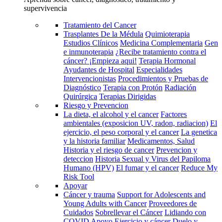
supervivencia
Tratamiento del Cancer
Trasplantes De la Médula
Quimioterapia
Estudios Clínicos
Medicina Complementaria
Gen
e inmunoterapia
¿Recibe tratamiento contra el
cáncer? ¡Empieza aqui!
Terapia Hormonal
Ayudantes de Hospital
Especialidades
Intervencionistas
Procedimientos y Pruebas de
Diagnóstico
Terapia con Protón
Radiación
Quirúrgica
Terapias Dirigidas
Riesgo y Prevencion
La dieta, el alcohol y el cancer
Factores
ambientales (exposicion UV, radon, radiacion)
El
ejercicio, el peso corporal y el cancer
La genetica
y la historia familiar
Medicamentos, Salud
Historia y el riesgo de cancer
Prevencion y
deteccion
Historia Sexual y Virus del Papiloma
Humano (HPV)
El fumar y el cancer
Reduce My
Risk Tool
Apoyar
Cáncer y trauma
Support for Adolescents and
Young Adults with Cancer
Proveedores de
Cuidados
Sobrellevar el Cáncer
Lidiando con
COVID
Apoyo
Ejercicio y cáncer
Duelo y