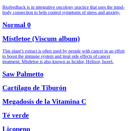
Biofeedback is in integrative oncology practice that uses the mind-
body connection to help control symptoms of stress and anxiety.
Normal 0
Mistletoe (Viscum album)
This plant’s extract is often used by people with cancer in an effort
to boost the immune system and treat side effects of cancer
treatment. Mistletoe is also known as Iscidor, Helixor, Isorel.
Saw Palmetto
Cartílago de Tiburón
Megadosis de la Vitamina C
Té verde
Licopeno