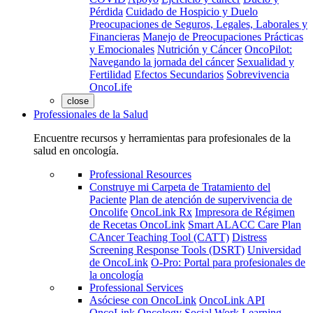
Pérdida
Cuidado de Hospicio y Duelo
Preocupaciones de Seguros, Legales, Laborales y
Financieras
Manejo de Preocupaciones Prácticas
y Emocionales
Nutrición y Cáncer
OncoPilot:
Navegando la jornada del cáncer
Sexualidad y
Fertilidad
Efectos Secundarios
Sobrevivencia
OncoLife
close
Professionales de la Salud
Encuentre recursos y herramientas para profesionales de la
salud en oncología.
Professional Resources
Construye mi Carpeta de Tratamiento del
Paciente
Plan de atención de supervivencia de
Oncolife
OncoLink Rx
Impresora de Régimen
de Recetas OncoLink
Smart ALACC Care Plan
CAncer Teaching Tool (CATT)
Distress
Screening Response Tools (DSRT)
Universidad
de OncoLink
O-Pro: Portal para profesionales de
la oncología
Professional Services
Asóciese con OncoLink
OncoLink API
OncoLink Oncology Social Work Learning