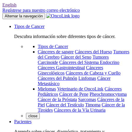
English
Regístrese para nuestro correo electrónico
Alternar la navegación
Tipos de Cancer
Descubra información sobre diferentes tipos de cáncer.
Tipos de Cancer
Cánceres de sangre
Cánceres del Hueso
Tumores
del Cerebro
Cáncer del Seno
Tumores
Carcinoide
Cánceres del Sistema Endocrino
Cánceres Gastrointestinal
Cánceres
Ginecológicos
Cánceres de Cabeza y Cuello
Cánceres del Pulmón
Linfomas
Cáncer
Metastásico
Mielomas
Veterinario de OncoLink
Cánceres
Pediátricos
Cáncer de Pene
Pheochromocytoma
Cáncer de la Próstata
Sarcomas
Cánceres de la
Piel
Cáncer del Testículo
Timoma
Cáncer de la
Tiroides
Cánceres de la Vía Urinaria
close
Pacientes
Aprenda sobre cáncer, diagnóstico, tratamiento y