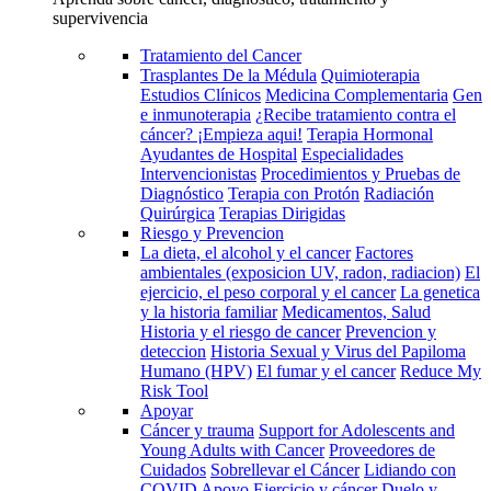
supervivencia
Tratamiento del Cancer
Trasplantes De la Médula
Quimioterapia
Estudios Clínicos
Medicina Complementaria
Gen
e inmunoterapia
¿Recibe tratamiento contra el
cáncer? ¡Empieza aqui!
Terapia Hormonal
Ayudantes de Hospital
Especialidades
Intervencionistas
Procedimientos y Pruebas de
Diagnóstico
Terapia con Protón
Radiación
Quirúrgica
Terapias Dirigidas
Riesgo y Prevencion
La dieta, el alcohol y el cancer
Factores
ambientales (exposicion UV, radon, radiacion)
El
ejercicio, el peso corporal y el cancer
La genetica
y la historia familiar
Medicamentos, Salud
Historia y el riesgo de cancer
Prevencion y
deteccion
Historia Sexual y Virus del Papiloma
Humano (HPV)
El fumar y el cancer
Reduce My
Risk Tool
Apoyar
Cáncer y trauma
Support for Adolescents and
Young Adults with Cancer
Proveedores de
Cuidados
Sobrellevar el Cáncer
Lidiando con
COVID
Apoyo
Ejercicio y cáncer
Duelo y