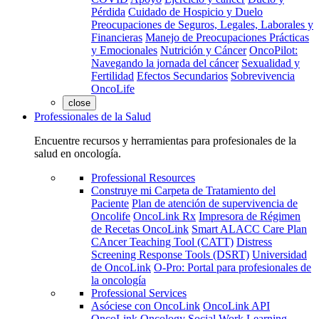
Pérdida
Cuidado de Hospicio y Duelo
Preocupaciones de Seguros, Legales, Laborales y
Financieras
Manejo de Preocupaciones Prácticas
y Emocionales
Nutrición y Cáncer
OncoPilot:
Navegando la jornada del cáncer
Sexualidad y
Fertilidad
Efectos Secundarios
Sobrevivencia
OncoLife
close
Professionales de la Salud
Encuentre recursos y herramientas para profesionales de la
salud en oncología.
Professional Resources
Construye mi Carpeta de Tratamiento del
Paciente
Plan de atención de supervivencia de
Oncolife
OncoLink Rx
Impresora de Régimen
de Recetas OncoLink
Smart ALACC Care Plan
CAncer Teaching Tool (CATT)
Distress
Screening Response Tools (DSRT)
Universidad
de OncoLink
O-Pro: Portal para profesionales de
la oncología
Professional Services
Asóciese con OncoLink
OncoLink API
OncoLink Oncology Social Work Learning