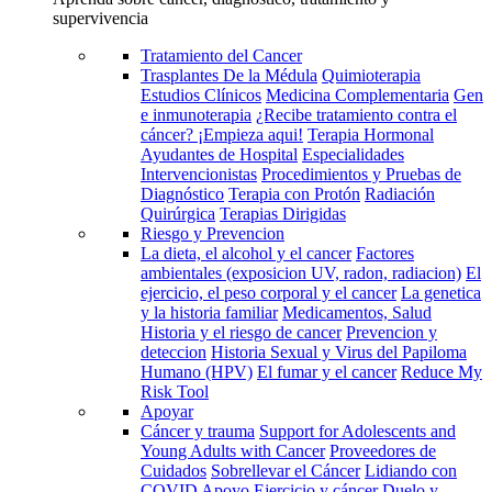
supervivencia
Tratamiento del Cancer
Trasplantes De la Médula
Quimioterapia
Estudios Clínicos
Medicina Complementaria
Gen
e inmunoterapia
¿Recibe tratamiento contra el
cáncer? ¡Empieza aqui!
Terapia Hormonal
Ayudantes de Hospital
Especialidades
Intervencionistas
Procedimientos y Pruebas de
Diagnóstico
Terapia con Protón
Radiación
Quirúrgica
Terapias Dirigidas
Riesgo y Prevencion
La dieta, el alcohol y el cancer
Factores
ambientales (exposicion UV, radon, radiacion)
El
ejercicio, el peso corporal y el cancer
La genetica
y la historia familiar
Medicamentos, Salud
Historia y el riesgo de cancer
Prevencion y
deteccion
Historia Sexual y Virus del Papiloma
Humano (HPV)
El fumar y el cancer
Reduce My
Risk Tool
Apoyar
Cáncer y trauma
Support for Adolescents and
Young Adults with Cancer
Proveedores de
Cuidados
Sobrellevar el Cáncer
Lidiando con
COVID
Apoyo
Ejercicio y cáncer
Duelo y