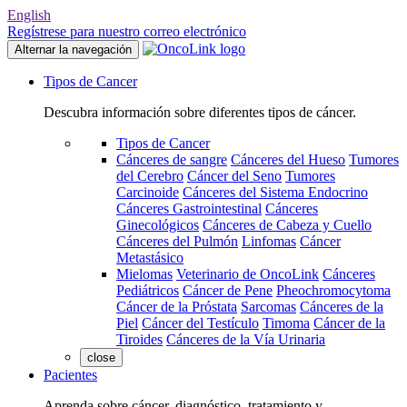
English
Regístrese para nuestro correo electrónico
Alternar la navegación
Tipos de Cancer
Descubra información sobre diferentes tipos de cáncer.
Tipos de Cancer
Cánceres de sangre
Cánceres del Hueso
Tumores
del Cerebro
Cáncer del Seno
Tumores
Carcinoide
Cánceres del Sistema Endocrino
Cánceres Gastrointestinal
Cánceres
Ginecológicos
Cánceres de Cabeza y Cuello
Cánceres del Pulmón
Linfomas
Cáncer
Metastásico
Mielomas
Veterinario de OncoLink
Cánceres
Pediátricos
Cáncer de Pene
Pheochromocytoma
Cáncer de la Próstata
Sarcomas
Cánceres de la
Piel
Cáncer del Testículo
Timoma
Cáncer de la
Tiroides
Cánceres de la Vía Urinaria
close
Pacientes
Aprenda sobre cáncer, diagnóstico, tratamiento y