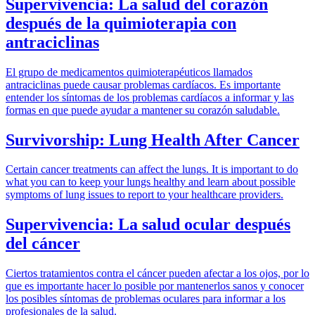
Supervivencia: La salud del corazón
después de la quimioterapia con
antraciclinas
El grupo de medicamentos quimioterapéuticos llamados
antraciclinas puede causar problemas cardíacos. Es importante
entender los síntomas de los problemas cardíacos a informar y las
formas en que puede ayudar a mantener su corazón saludable.
Survivorship: Lung Health After Cancer
Certain cancer treatments can affect the lungs. It is important to do
what you can to keep your lungs healthy and learn about possible
symptoms of lung issues to report to your healthcare providers.
Supervivencia: La salud ocular después
del cáncer
Ciertos tratamientos contra el cáncer pueden afectar a los ojos, por lo
que es importante hacer lo posible por mantenerlos sanos y conocer
los posibles síntomas de problemas oculares para informar a los
profesionales de la salud.